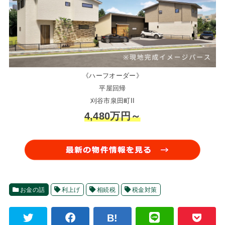
《ハーフオーダー》
平屋回帰
刈谷市泉田町II
4,480万円～
お金の話
利上げ
相続税
税金対策