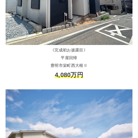
《完成初お披露目》
平屋回帰
豊明市栄町西大根Ⅱ
4,080万円