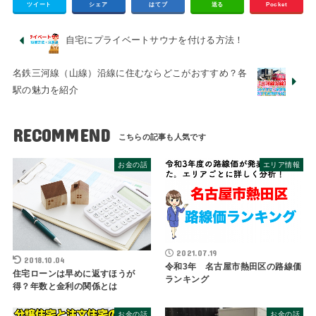
ツイート
シェア
はてブ
送る
Pocket
自宅にプライベートサウナを付ける方法！
名鉄三河線（山線）沿線に住むならどこがおすすめ？各
駅の魅力を紹介
RECOMMEND
お金の話
エリア情報
2021.07.19
2018.10.04
令和3年 名古屋市熱田区の路線価
住宅ローンは早めに返すほうが
ランキング
得？年数と金利の関係とは
お金の話
お金の話