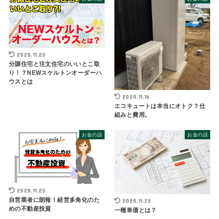
2020.11.25
分譲住宅と注文住宅のいいとこ取
り！？NEWスケルトンオーダーハ
ウスとは
2020.11.16
エコキュートは本当にオトク？仕
組みと費用。
お金の話
お金の話
2020.11.25
自営業者に朗報！経営多角化のた
2020.11.25
めの不動産投資
一種単価とは？