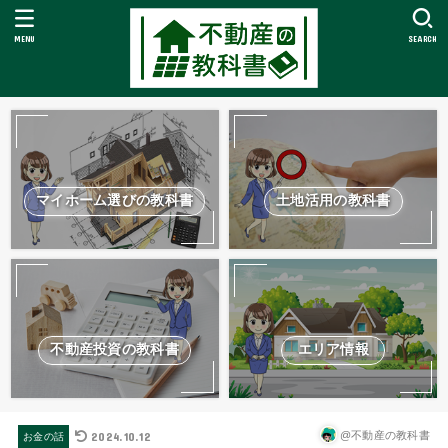
MENU
SEARCH
マイホーム選びの教科書
土地活用の教科書
不動産投資の教科書
エリア情報
2024.10.12
@不動産の教科書
お金の話