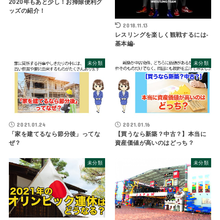
2020年もあと少し！お掃除便利グ
ッズの紹介！
2018.11.13
レスリングを楽しく観戦するには-
基本編-
未分類
未分類
2021.01.24
2021.01.16
「家を建てるなら節分後」ってな
【買うなら新築？中古？】本当に
ぜ？
資産価値が高いのはどっち？
未分類
未分類