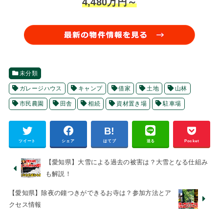
4,480万円～
未分類
ガレージハウス
キャンプ
借家
土地
山林
市民農園
田舎
相続
資材置き場
駐車場
ツイート
シェア
はてブ
送る
Pocket
【愛知県】大雪による過去の被害は？大雪となる仕組み
も解説！
【愛知県】除夜の鐘つきができるお寺は？参加方法とア
クセス情報