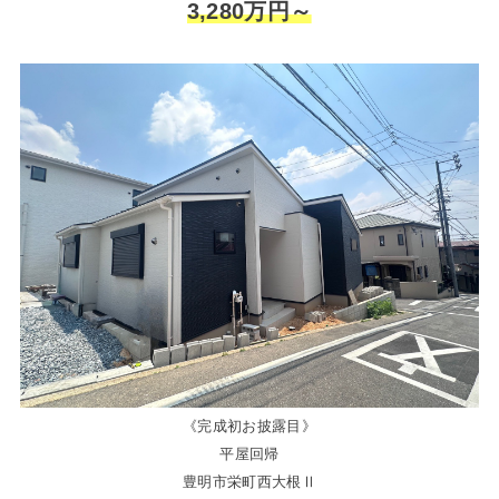
3,280万円～
《完成初お披露目》
平屋回帰
豊明市栄町西大根Ⅱ