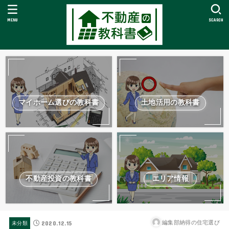
MENU
SEARCH
マイホーム選びの教科書
土地活用の教科書
不動産投資の教科書
エリア情報
2020.12.15
編集部納得の住宅選び
未分類