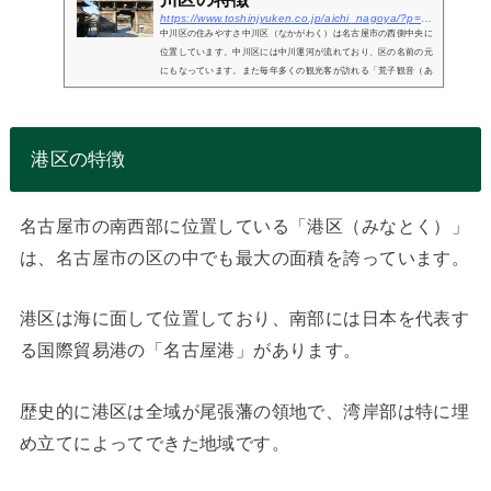
https://www.toshinjyuken.co.jp/aichi_nagoya/?p=285
中川区の住みやすさ中川区（なかがわく）は名古屋市の西側中央に
位置しています。中川区には中川運河が流れており、区の名前の元
にもなっています。また毎年多くの観光客が訪れる「荒子観音（あ
らこかんのん）」も有名です。名古屋市内で2番目に人口が多く、
特に庄内...
港区の特徴
名古屋市の南西部に位置している「港区（みなとく）」
は、名古屋市の区の中でも最大の面積を誇っています。
港区は海に面して位置しており、南部には日本を代表す
る国際貿易港の「名古屋港」があります。
歴史的に港区は全域が尾張藩の領地で、湾岸部は特に埋
め立てによってできた地域です。