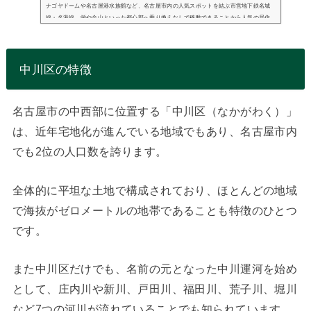
ナゴヤドームや名古屋港水族館など、名古屋市内の人気スポットを結ぶ市営地下鉄名城
線・名港線。栄や金山といった都心部へ乗り換えなしで移動できることから人気の居住
エリアとなっており、各駅沿線の地価は年々上昇傾向にあります。この記事では、名古
屋市営地下鉄...
中川区の特徴
名古屋市の中西部に位置する「中川区（なかがわく）」
は、近年宅地化が進んでいる地域でもあり、名古屋市内
でも2位の人口数を誇ります。
全体的に平坦な土地で構成されており、ほとんどの地域
で海抜がゼロメートルの地帯であることも特徴のひとつ
です。
また中川区だけでも、名前の元となった中川運河を始め
として、庄内川や新川、戸田川、福田川、荒子川、堀川
など7つの河川が流れていることでも知られています。