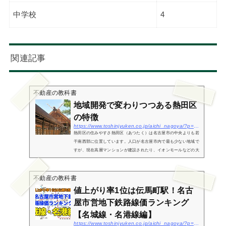
中学校
4
関連記事
不動産の教科書
地域開発で変わりつつある熱田区
の特徴
https://www.toshinjyuken.co.jp/aichi_nagoya/?p=280
熱田区の住みやすさ熱田区（あつたく）は名古屋市の中央よりも若
干南西部に位置しています。人口が名古屋市内で最も少ない地域で
すが、現在高層マンションが建設されたり、イオンモールなどの大
型ショッピング施設がオープンしたりしたことで人口が増加しつつ
あると...
不動産の教科書
値上がり率1位は伝馬町駅！名古
屋市営地下鉄路線価ランキング
【名城線・名港線編】
https://www.toshinjyuken.co.jp/aichi_nagoya/?p=3493