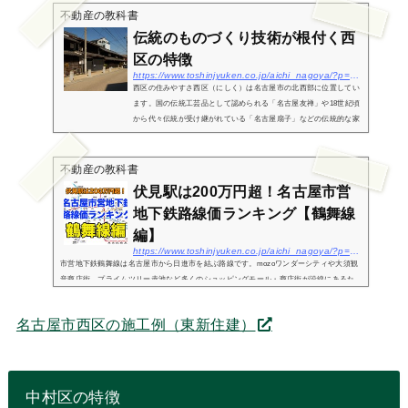
不動産の教科書
伝統のものづくり技術が根付く西
区の特徴
https://www.toshinjyuken.co.jp/aichi_nagoya/?p=260
西区の住みやすさ西区（にしく）は名古屋市の北西部に位置してい
ます。国の伝統工芸品として認められる「名古屋友禅」や18世紀頃
から代々伝統が受け継がれている「名古屋扇子」などの伝統的な家
内工業が残っており、区が提案する「ものづくり文化の道構想」で
守られ...
不動産の教科書
伏見駅は200万円超！名古屋市営
地下鉄路線価ランキング【鶴舞線
編】
https://www.toshinjyuken.co.jp/aichi_nagoya/?p=3495
市営地下鉄鶴舞線は名古屋市から日進市を結ぶ路線です。mozoワンダーシティや大須観
音商店街、プライムツリー赤池など多くのショッピングモール・商店街が沿線にあるた
め、若い世代を中心に人気のエリアとなっています。この記事では、名古屋市営地下鉄
鶴舞線の各駅...
名古屋市西区の施工例（東新住建）
中村区の特徴