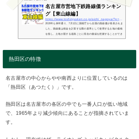
名古屋市営地下鉄路線価ランキン
グ【東山線編】
https://www.toshinjyuken.co.jp/aichi_nagoya/?p=3443
2020年も例年通り、7月1日に国税庁から全国の路線価が発表されま
した。路線価は税金を計算する際の基準として使用する土地の価格
を指し、土地が面する道路ごとに現在の価値を把握することができ
ます。また相続が発生した際の相続財産価格を計算するために使わ
れる相...
熱田区の特徴
名古屋市の中心からやや南西よりに位置しているのは
「熱田区（あつたく）」です。
熱田区は名古屋市の各区の中でも一番人口が低い地域
で、1965年より減少傾向にあることが指摘されていま
す。