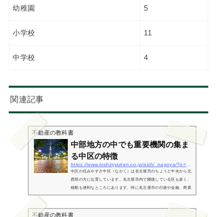
幼稚園
5
小学校
11
中学校
4
関連記事
不動産の教科書
中部地方の中でも重要機関の集ま
る中区の特徴
https://www.toshinjyuken.co.jp/aichi_nagoya/?p=275
中区の住みやすさ中区（なかく）は名古屋市のちょうど中央から北
西部の方に位置しています。名古屋市内で隣接している区も多く、
移動も便利なところにあります。特に名古屋市の行政や金融、商業
などの中心地として機能しているところが中区の住みやすいところ
でしょ...
不動産の教科書