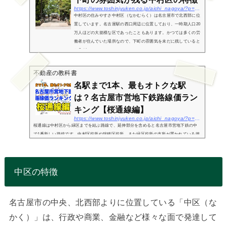
https://www.toshinjyuken.co.jp/aichi_nagoya/?p=270
中村区の住みやすさ中村区（なかむらく）は名古屋市で北西部に位
置しています。名古屋駅の西口周辺に位置しており、一時期人口20
万人ほどの大規模な区であったこともあります。かつては多くの労
働者が住んでいた場所なので、下町の雰囲気を未だに残していると
ころが...
不動産の教科書
名駅まで1本、最もオトクな駅
は？名古屋市営地下鉄路線価ラン
キング【桜通線編】
https://www.toshinjyuken.co.jp/aichi_nagoya/?p=3497
桜通線は中村区から緑区までを結ぶ路線で、延伸部分を含めると名古屋市営地下鉄の中
で1番新しい路線です。中村区役所や瑞穂区役所、また緑区役所の支所が置かれている徳
重などに駅があり、生活に欠かせない重要な交通機関として日々利用されています。こ
の記事では、...
中区の特徴
名古屋市の中央、北西部よりに位置している「中区（な
かく）」は、行政や商業、金融など様々な面で発達して