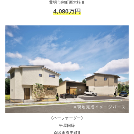
豊明市栄町西大根Ⅱ
4,080万円
《ハーフオーダー》
平屋回帰
刈谷市泉田町II