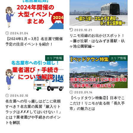
2020.10.21
2024.01.04
リニモ沿線のお出かけスポット！
【2024年1月～3月】名古屋で開催
～藤が丘駅・はなみずき通駅・杁
予定の注目イベントを紹介！
ヶ池公園駅編～
エリア情報
エリア情報
2020.09.14
2024.02.10
【ベッドタウン特集②】日本でこ
名古屋への引っ越しはどこに依頼
こだけ！リニモが走る街「長久手
すべき？名古屋の風習「嫁入りト
市」の魅力とは
ラックは✗✗✗してはいけない！」
とは？業者選びや手続きのポイン
トを解説