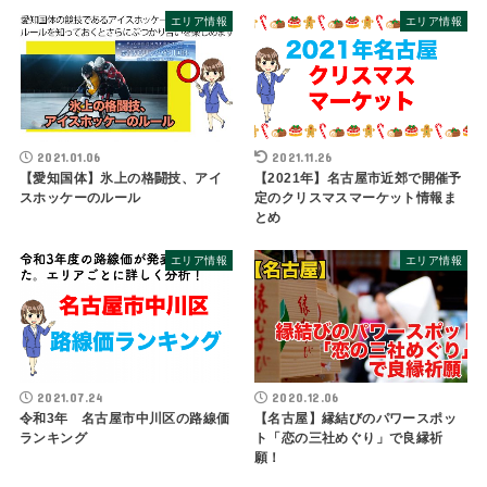
エリア情報
エリア情報
2021.01.06
2021.11.26
【愛知国体】氷上の格闘技、アイ
【2021年】名古屋市近郊で開催予
スホッケーのルール
定のクリスマスマーケット情報ま
とめ
エリア情報
エリア情報
2021.07.24
2020.12.06
令和3年 名古屋市中川区の路線価
【名古屋】縁結びのパワースポッ
ランキング
ト「恋の三社めぐり」で良縁祈
願！