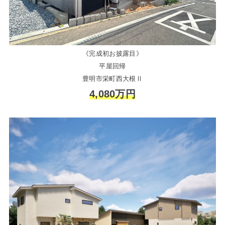
《完成初お披露目》
平屋回帰
豊明市栄町西大根Ⅱ
4,080万円