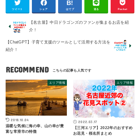
ツイート
シェア
はてブ
送る
Pocket
【名古屋】中日ドラゴンズのファンが集まるお店を紹
介！
【ChatGPT】子育て支援のツールとして活用する方法を
紹介！
RECOMMEND
エリア情報
エリア情報
2018.10.04
2022.03.17
温暖な気候に海の幸、山の幸が豊
【三河エリア】2022年のおすすめ
富な常滑市の特徴
お花見・桜名所まとめ