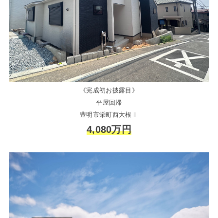
《完成初お披露目》
平屋回帰
豊明市栄町西大根Ⅱ
4,080万円