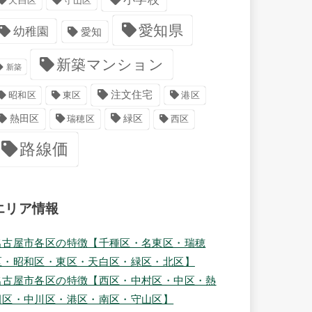
天白区
守山区
愛知県
幼稚園
愛知
新築マンション
新築
注文住宅
港区
昭和区
東区
緑区
熱田区
瑞穂区
西区
路線価
エリア情報
名古屋市各区の特徴【千種区・名東区・瑞穂
区・昭和区・東区・天白区・緑区・北区】
名古屋市各区の特徴【西区・中村区・中区・熱
田区・中川区・港区・南区・守山区】