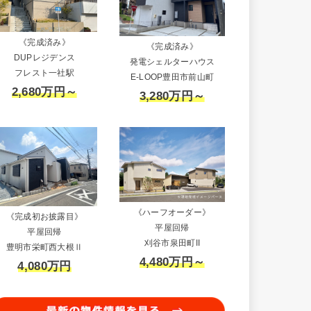
《完成済み》
《完成済み》
DUPレジデンス
発電シェルターハウス
フレスト一社駅
E-LOOP豊田市前山町
2,680万円～
3,280万円～
《ハーフオーダー》
《完成初お披露目》
平屋回帰
平屋回帰
刈谷市泉田町II
豊明市栄町西大根Ⅱ
4,480万円～
4,080万円