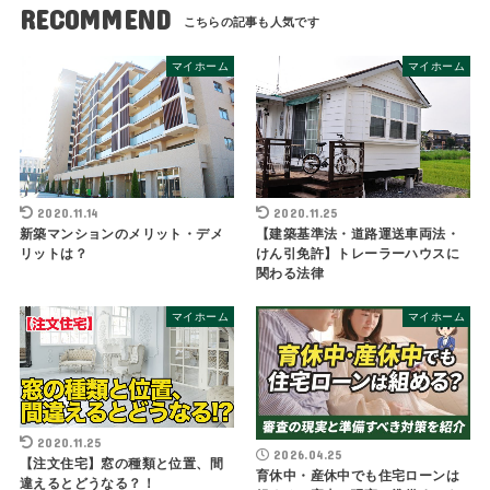
RECOMMEND
マイホーム
マイホーム
2020.11.25
2020.11.14
【建築基準法・道路運送車両法・
新築マンションのメリット・デメ
けん引免許】トレーラーハウスに
リットは？
関わる法律
マイホーム
マイホーム
2020.11.25
2026.04.25
【注文住宅】窓の種類と位置、間
育休中・産休中でも住宅ローンは
違えるとどうなる？！