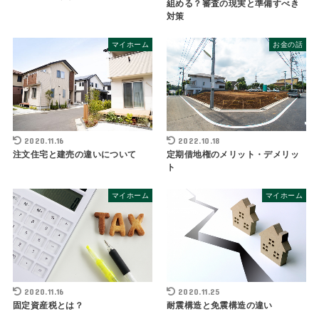
組める？審査の現実と準備すべき
対策
マイホーム
お金の話
2020.11.16
2022.10.18
注文住宅と建売の違いについて
定期借地権のメリット・デメリッ
ト
マイホーム
マイホーム
2020.11.16
2020.11.25
固定資産税とは？
耐震構造と免震構造の違い