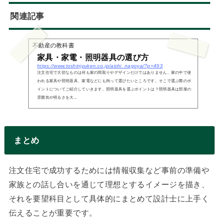
関連記事
不動産の教科書
家具・家電・照明器具の選び方
https://www.toshinjyuken.co.jp/aichi_nagoya/?p=493
注文住宅で大切なものは何も家の間取りやデザインだけではありません。家の中で使
われる家具や照明器具、家電などにも拘って選びたいところです。そこで選ぶ際のポ
イントについてご紹介していきます。照明器具を選ぶポイントは？照明器具は部屋の
雰囲気や明るさを大...
まとめ
注文住宅で成功するためには情報収集など事前の準備や
家族との話し合いを通じて理想とするイメージを描き、
それを要望科目として具体的にまとめて設計士に上手く
伝えることが重要です。