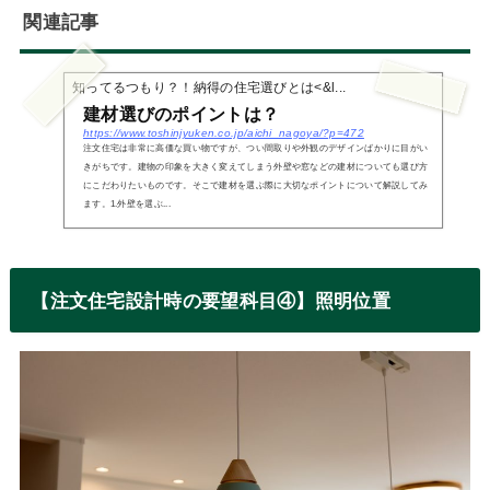
関連記事
知ってるつもり？！納得の住宅選びとは<&l...
建材選びのポイントは？
https://www.toshinjyuken.co.jp/aichi_nagoya/?p=472
注文住宅は非常に高価な買い物ですが、つい間取りや外観のデザインばかりに目がい
きがちです。建物の印象を大きく変えてしまう外壁や窓などの建材についても選び方
にこだわりたいものです。そこで建材を選ぶ際に大切なポイントについて解説してみ
ます。1.外壁を選ぶ...
【注文住宅設計時の要望科目④】照明位置