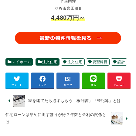
平屋回帰
刈谷市泉田町II
4,480万円～
マイホーム
注文住宅
注文住宅
要望科目
設計
ツイート
シェア
はてブ
送る
Pocket
家を建てたら必ずもらう「権利書」「登記簿」とは
住宅ローンは早めに返すほうが得？年数と金利の関係と
は