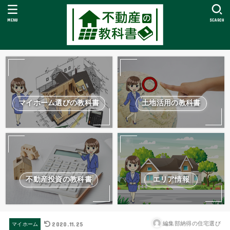
MENU
SEARCH
マイホーム選びの教科書
土地活用の教科書
不動産投資の教科書
エリア情報
2020.11.25
編集部納得の住宅選び
マイホーム