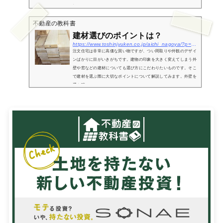
につい...
不動産の教科書
建材選びのポイントは？
https://www.toshinjyuken.co.jp/aichi_nagoya/?p=472
注文住宅は非常に高価な買い物ですが、つい間取りや外観のデザイ
ンばかりに目がいきがちです。建物の印象を大きく変えてしまう外
壁や窓などの建材についても選び方にこだわりたいものです。そこ
で建材を選ぶ際に大切なポイントについて解説してみます。外壁を
選ぶ時...