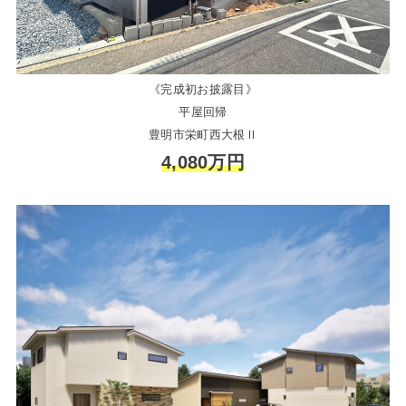
《完成初お披露目》
平屋回帰
豊明市栄町西大根Ⅱ
4,080万円