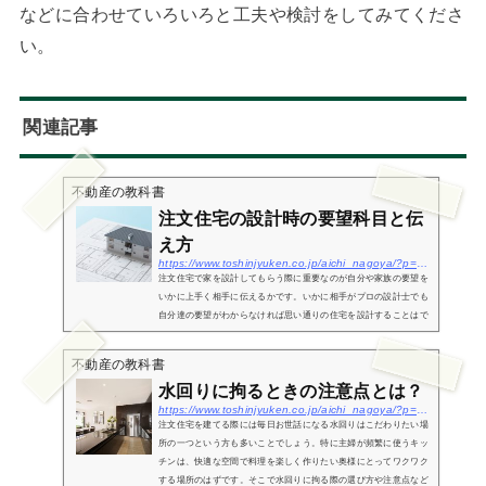
などに合わせていろいろと工夫や検討をしてみてくださ
い。
関連記事
不動産の教科書
注文住宅の設計時の要望科目と伝
え方
https://www.toshinjyuken.co.jp/aichi_nagoya/?p=1542
注文住宅で家を設計してもらう際に重要なのが自分や家族の要望を
いかに上手く相手に伝えるかです。いかに相手がプロの設計士でも
自分達の要望がわからなければ思い通りの住宅を設計することはで
きません。そこで今回は注文住宅の設計時における要望を科目ごと
に整理...
不動産の教科書
水回りに拘るときの注意点とは？
https://www.toshinjyuken.co.jp/aichi_nagoya/?p=485
注文住宅を建てる際には毎日お世話になる水回りはこだわりたい場
所の一つという方も多いことでしょう。特に主婦が頻繁に使うキッ
チンは、快適な空間で料理を楽しく作りたい奥様にとってワクワク
する場所のはずです。そこで水回りに拘る際の選び方や注意点など