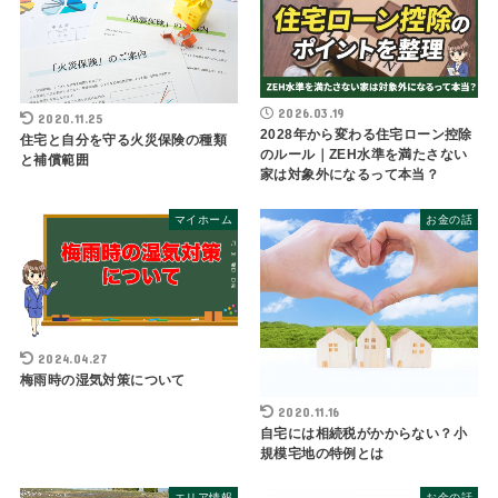
2026.03.19
2020.11.25
2028年から変わる住宅ローン控除
住宅と自分を守る火災保険の種類
のルール｜ZEH水準を満たさない
と補償範囲
家は対象外になるって本当？
マイホーム
お金の話
2024.04.27
梅雨時の湿気対策について
2020.11.16
自宅には相続税がかからない？小
規模宅地の特例とは
エリア情報
お金の話