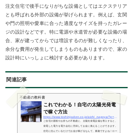
注文住宅で後手になりがちな設備としてはエクステリア
とも呼ばれる外部の設備が挙げられます。例えば、玄関
や門の照明や愛車に合った適度なサイズを持ったガレー
ジの設計などです。特に電源や水道管が必要な設備の場
合、家が建ってからでは増設するのが難しくなったり、
余分な費用が発生してしまうものもありますので、家の
設計時にいっしょに検討する必要があります。
関連記事
不動産の教科書
これでわかる！自宅の太陽光発電
で稼ぐ方法
https://www.toshinjyuken.co.jp/aichi_nagoya/?p=532
ご自宅の屋根やお持ちの不動産に、太陽光発電設備を導入すると、
発電した電力を電力会社に売却してお金に換えることができます。
住宅に住んでいるだけでお金が稼げるなんて、素敵ですよね！ロー