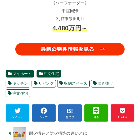
《ハーフオーダー》
平屋回帰
刈谷市泉田町II
4,480万円～
マイホーム
注文住宅
キッチン
リビング
収納スペース
吹き抜け
注文住宅
ツイート
シェア
はてブ
送る
Pocket
耐火構造と防火構造の違いとは