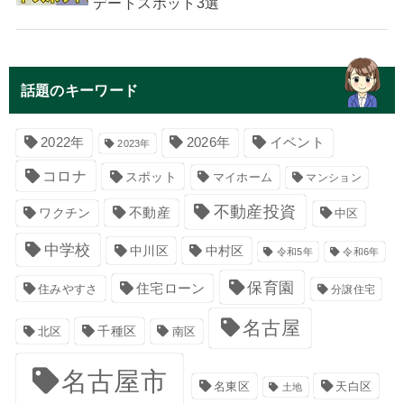
デートスポット3選
話題のキーワード
イベント
2022年
2026年
2023年
コロナ
スポット
マイホーム
マンション
不動産投資
不動産
ワクチン
中区
中学校
中川区
中村区
令和5年
令和6年
保育園
住宅ローン
住みやすさ
分譲住宅
名古屋
千種区
南区
北区
名古屋市
名東区
天白区
土地