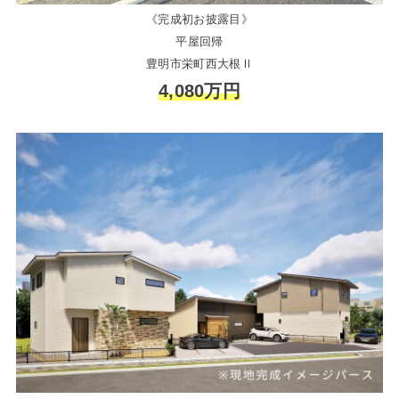
《完成初お披露目》
平屋回帰
豊明市栄町西大根Ⅱ
4,080万円