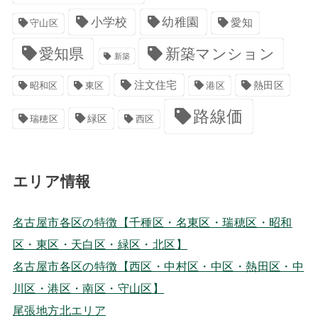
小学校
幼稚園
愛知
守山区
愛知県
新築マンション
新築
注文住宅
港区
熱田区
昭和区
東区
路線価
緑区
瑞穂区
西区
エリア情報
名古屋市各区の特徴【千種区・名東区・瑞穂区・昭和
区・東区・天白区・緑区・北区】
名古屋市各区の特徴【西区・中村区・中区・熱田区・中
川区・港区・南区・守山区】
尾張地方北エリア