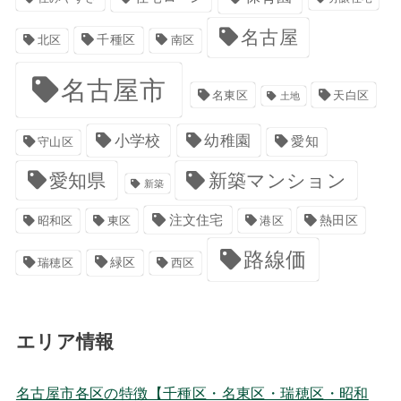
名古屋
千種区
南区
北区
名古屋市
名東区
天白区
土地
小学校
幼稚園
愛知
守山区
愛知県
新築マンション
新築
注文住宅
港区
熱田区
昭和区
東区
路線価
緑区
瑞穂区
西区
エリア情報
名古屋市各区の特徴【千種区・名東区・瑞穂区・昭和