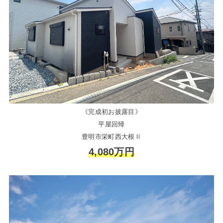
《完成初お披露目》
平屋回帰
豊明市栄町西大根Ⅱ
4,080万円