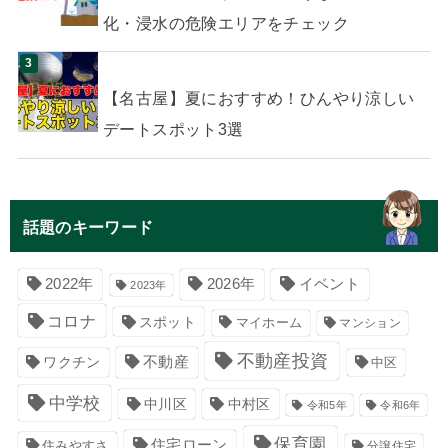
化・浸水の危険エリアをチェック
【名古屋】夏におすすめ！ひんやり涼しい
デートスポット3選
話題のキーワード
イベント
2022年
2026年
2023年
コロナ
スポット
マイホーム
マンション
不動産投資
不動産
ワクチン
中区
中学校
中川区
中村区
令和5年
令和6年
保育園
住宅ローン
住みやすさ
分譲住宅