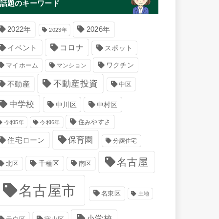
話題のキーワード
2022年
2026年
2023年
コロナ
イベント
スポット
マイホーム
ワクチン
マンション
不動産投資
不動産
中区
中学校
中川区
中村区
住みやすさ
令和5年
令和6年
保育園
住宅ローン
分譲住宅
名古屋
千種区
南区
北区
名古屋市
名東区
土地
小学校