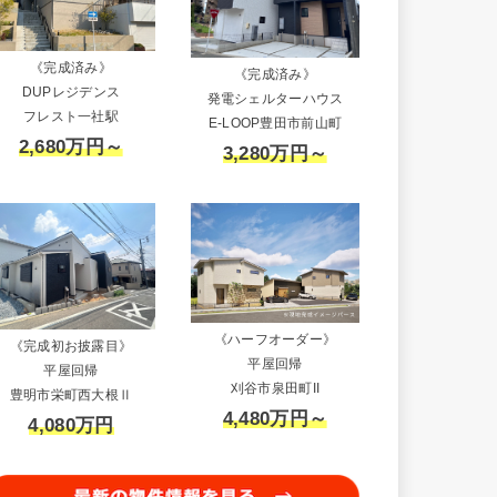
《完成済み》
《完成済み》
DUPレジデンス
発電シェルターハウス
フレスト一社駅
E-LOOP豊田市前山町
2,680万円～
3,280万円～
《ハーフオーダー》
《完成初お披露目》
平屋回帰
平屋回帰
刈谷市泉田町II
豊明市栄町西大根Ⅱ
4,480万円～
4,080万円