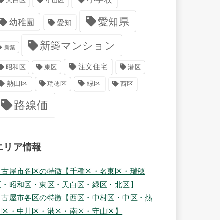
天白区
守山区
愛知県
幼稚園
愛知
新築マンション
新築
注文住宅
港区
昭和区
東区
緑区
熱田区
瑞穂区
西区
路線価
エリア情報
名古屋市各区の特徴【千種区・名東区・瑞穂
区・昭和区・東区・天白区・緑区・北区】
名古屋市各区の特徴【西区・中村区・中区・熱
田区・中川区・港区・南区・守山区】