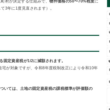
区町村が決定する仕組みで、
物件価格の50〜70%程度
に
て3年に1度見直されます）。
」
る固定資産税が1/2に減額されます。
住宅が対象ですが、令和8年度税制改正により令和10年
については、土地の固定資産税の課税標準が評価額の