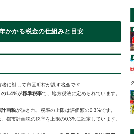
年かかる税金の仕組みと目安
有者に対して市区町村が課す税金です。
の1.4%が標準税率
で、地方税法に定められています。
市計画税
が課され、税率の上限は評価額の0.3%です。
、都市計画税の税率を上限の0.3%に設定しています。