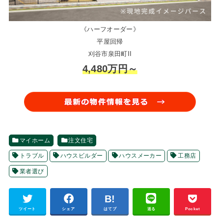
《ハーフオーダー》
平屋回帰
刈谷市泉田町II
4,480万円～
マイホーム
注文住宅
トラブル
ハウスビルダー
ハウスメーカー
工務店
業者選び
ツイート
シェア
はてブ
送る
Pocket