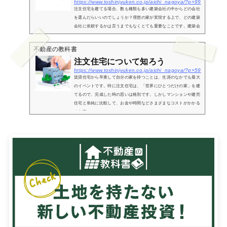
https://www.toshinjyuken.co.jp/aichi_nagoya/?p=99
注文住宅を建てる場合、数も種類も多い建築会社の中からどの会社
を選んだらいいのでしょうか？理想の家が実現する上で、どの建築
会社に依頼するかは言うまでもなくとても重要なことです。建築会
社選びのために知っておいていただきたいことをまとめました。ハ
ウスメ...
不動産の教科書
注文住宅について知ろう
https://www.toshinjyuken.co.jp/aichi_nagoya/?p=59
賃貸住宅から卒業して自分の家を持つことは、生涯のなかでも最大
のイベントです。特に注文住宅は、「世界にひとつだけの家」を建
てるので、完成した時の思いは格別です。しかしマンションや建売
住宅と単純に比較して、お金や時間などさまざまなコストがかかる
のも事...