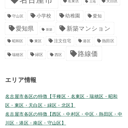
名東区
天白区
土地
小学校
幼稚園
愛知
守山区
愛知県
新築マンション
新築
注文住宅
港区
熱田区
昭和区
東区
路線価
緑区
瑞穂区
西区
エリア情報
名古屋市各区の特徴【千種区・名東区・瑞穂区・昭和
区・東区・天白区・緑区・北区】
名古屋市各区の特徴【西区・中村区・中区・熱田区・中
川区・港区・南区・守山区】