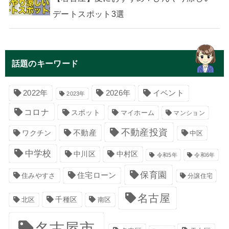
デートスポット3選
話題のキーワード
イベント
2022年
2026年
2023年
コロナ
スポット
マイホーム
マンション
不動産投資
不動産
ワクチン
中区
中学校
中川区
中村区
令和5年
令和6年
保育園
住宅ローン
住みやすさ
分譲住宅
名古屋
千種区
南区
北区
名古屋市