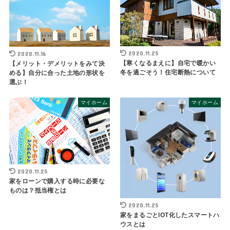
2020.11.25
2020.11.16
【寒くなるまえに】自宅で暖かい
【メリット・デメリットをみて決
冬を過ごそう！住宅断熱について
める】自分に合った土地の形状を
選ぶ！
マイホーム
マイホーム
2020.11.25
家をローンで購入する時に必要な
ものは？抵当権とは
2020.11.25
家をまるごとIOT化したスマートハ
ウスとは