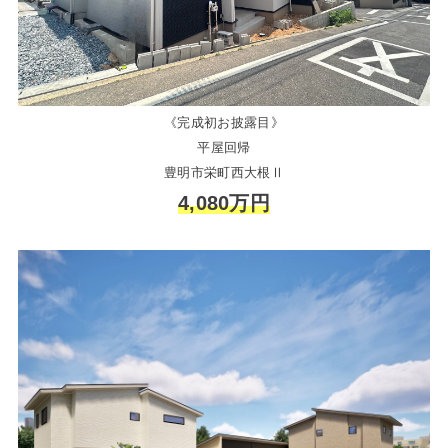
《完成初お披露目》
平屋回帰
豊明市栄町西大根Ⅱ
4,080万円