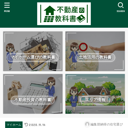
MENU
SEARCH
マイホーム選びの教科書
土地活用の教科書
不動産投資の教科書
エリア情報
2020.11.14
編集部納得の住宅選び
マイホーム