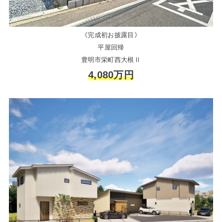
《完成初お披露目》
平屋回帰
豊明市栄町西大根Ⅱ
4,080万円