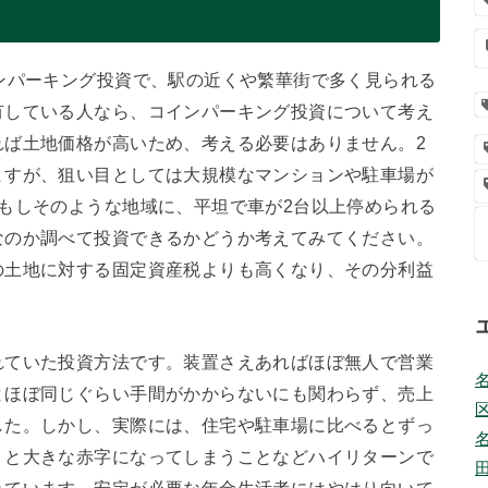
ンパーキング投資で、駅の近くや繁華街で多く見られる
有している人なら、コインパーキング投資について考え
れば土地価格が高いため、考える必要はありません。2
ますが、狙い目としては大規模なマンションや駐車場が
もしそのような地域に、平坦で車が2台以上停められる
なのか調べて投資できるかどうか考えてみてください。
の土地に対する固定資産税よりも高くなり、その分利益
。
れていた投資方法です。装置さえあればほぼ無人で営業
とほぼ同じぐらい手間がかからないにも関わらず、売上
した。しかし、実際には、住宅や駐車場に比べるとずっ
うと大きな赤字になってしまうことなどハイリターンで
れています。安定が必要な年金生活者にはやはり向いて