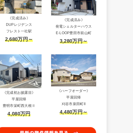
《完成済み》
《完成済み》
DUPレジデンス
発電シェルターハウス
フレスト一社駅
E-LOOP豊田市前山町
2,680万円～
3,280万円～
《ハーフオーダー》
《完成初お披露目》
平屋回帰
平屋回帰
刈谷市泉田町II
豊明市栄町西大根Ⅱ
4,480万円～
4,080万円