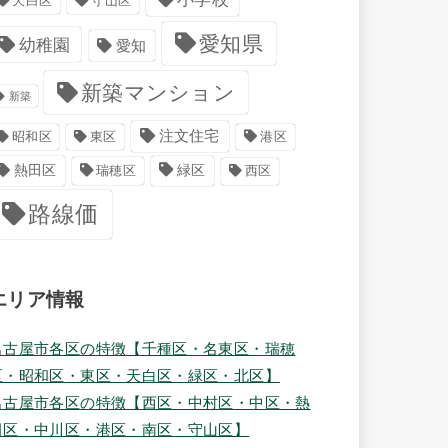
天白区
守山区
愛知県
幼稚園
愛知
新築マンション
新築
注文住宅
港区
昭和区
東区
緑区
熱田区
瑞穂区
西区
路線価
エリア情報
名古屋市各区の特徴【千種区・名東区・瑞穂
区・昭和区・東区・天白区・緑区・北区】
名古屋市各区の特徴【西区・中村区・中区・熱
田区・中川区・港区・南区・守山区】