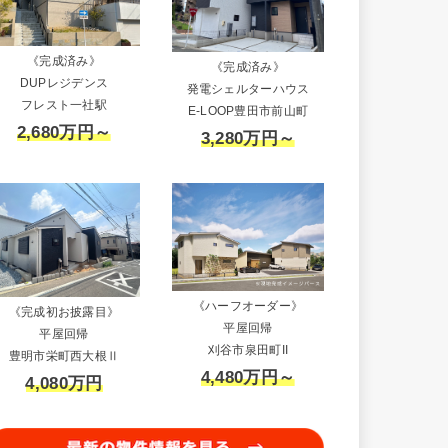
《完成済み》
《完成済み》
DUPレジデンス
発電シェルターハウス
フレスト一社駅
E-LOOP豊田市前山町
2,680万円～
3,280万円～
《ハーフオーダー》
《完成初お披露目》
平屋回帰
平屋回帰
刈谷市泉田町II
豊明市栄町西大根Ⅱ
4,480万円～
4,080万円