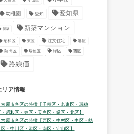
天白区
守山区
愛知県
幼稚園
愛知
新築マンション
新築
注文住宅
港区
昭和区
東区
緑区
熱田区
瑞穂区
西区
路線価
エリア情報
名古屋市各区の特徴【千種区・名東区・瑞穂
区・昭和区・東区・天白区・緑区・北区】
名古屋市各区の特徴【西区・中村区・中区・熱
田区・中川区・港区・南区・守山区】