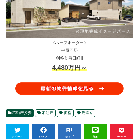
《ハーフオーダー》
平屋回帰
刈谷市泉田町II
4,480万円～
不動産投資
不動産
価格
総選挙
ツイート
シェア
はてブ
送る
Pocket