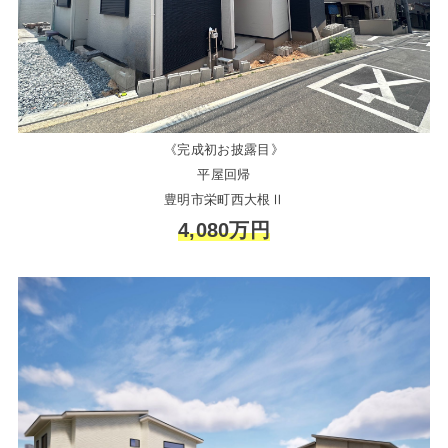
《完成初お披露目》
平屋回帰
豊明市栄町西大根Ⅱ
4,080万円