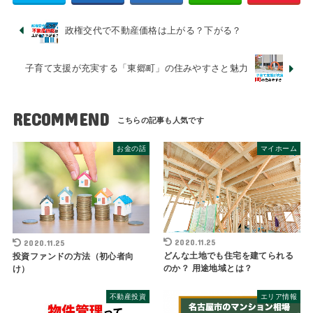
政権交代で不動産価格は上がる？下がる？
子育て支援が充実する「東郷町」の住みやすさと魅力
RECOMMEND
お金の話
マイホーム
2020.11.25
2020.11.25
どんな土地でも住宅を建てられる
投資ファンドの方法（初心者向
のか？ 用途地域とは？
け）
不動産投資
エリア情報