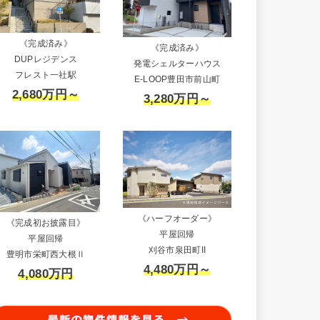
《完成済み》
《完成済み》
DUPレジデンス
発電シェルターハウス
フレスト一社駅
E-LOOP豊田市前山町
2,680万円～
3,280万円～
《ハーフオーダー》
《完成初お披露目》
平屋回帰
平屋回帰
刈谷市泉田町II
豊明市栄町西大根Ⅱ
4,480万円～
4,080万円