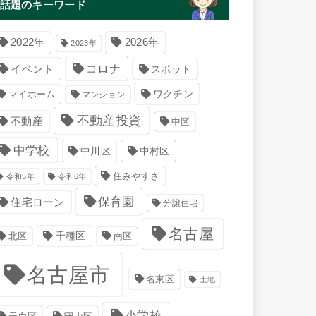
話題のキーワード
2022年
2026年
2023年
コロナ
イベント
スポット
マイホーム
ワクチン
マンション
不動産投資
不動産
中区
中学校
中川区
中村区
住みやすさ
令和5年
令和6年
保育園
住宅ローン
分譲住宅
名古屋
千種区
南区
北区
名古屋市
名東区
土地
小学校