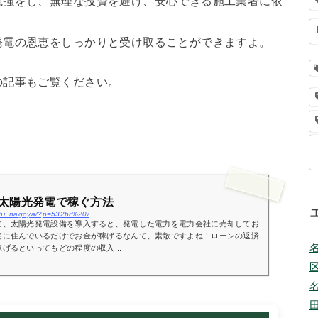
勉強をし、無理な投資を避け、安心できる施工業者に依
発電の恩恵をしっかりと受け取ることができますよ。
の記事もご覧ください。
太陽光発電で稼ぐ方法
aichi_nagoya/?p=532br%20/
に、太陽光発電設備を導入すると、発電した電力を電力会社に売却してお
宅に住んでいるだけでお金が稼げるなんて、素敵ですよね！ローンの返済
げるといってもどの程度の収入...