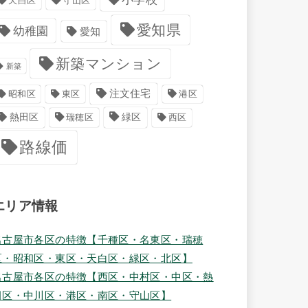
天白区
守山区
愛知県
幼稚園
愛知
新築マンション
新築
注文住宅
港区
昭和区
東区
緑区
熱田区
瑞穂区
西区
路線価
エリア情報
名古屋市各区の特徴【千種区・名東区・瑞穂
区・昭和区・東区・天白区・緑区・北区】
名古屋市各区の特徴【西区・中村区・中区・熱
田区・中川区・港区・南区・守山区】