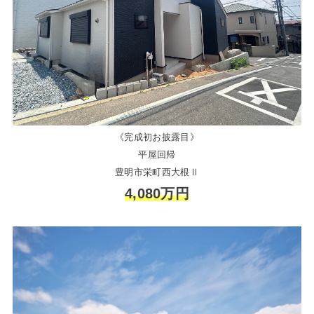
《完成初お披露目》
平屋回帰
豊明市栄町西大根Ⅱ
4,080万円