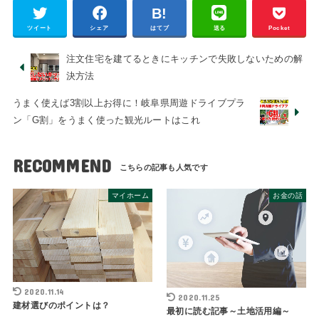
ツイート
シェア
はてブ
送る
Pocket
注文住宅を建てるときにキッチンで失敗しないための解
決方法
うまく使えば3割以上お得に！岐阜県周遊ドライブプラ
ン「G割」をうまく使った観光ルートはこれ
RECOMMEND
マイホーム
お金の話
2020.11.14
2020.11.25
建材選びのポイントは？
最初に読む記事～土地活用編～