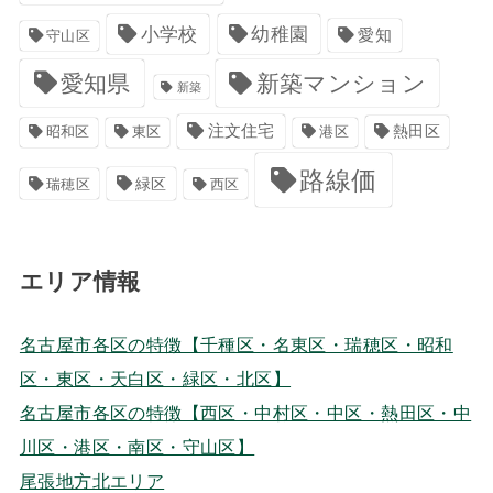
小学校
幼稚園
愛知
守山区
愛知県
新築マンション
新築
注文住宅
港区
熱田区
昭和区
東区
路線価
緑区
瑞穂区
西区
エリア情報
名古屋市各区の特徴【千種区・名東区・瑞穂区・昭和
区・東区・天白区・緑区・北区】
名古屋市各区の特徴【西区・中村区・中区・熱田区・中
川区・港区・南区・守山区】
尾張地方北エリア