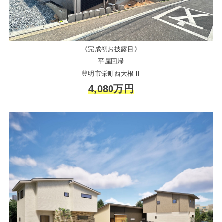
《完成初お披露目》
平屋回帰
豊明市栄町西大根Ⅱ
4,080万円