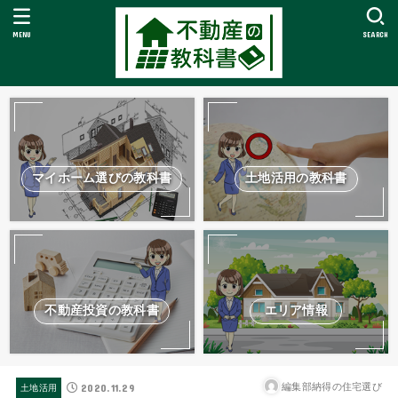
MENU
SEARCH
マイホーム選びの教科書
土地活用の教科書
不動産投資の教科書
エリア情報
2020.11.29
編集部納得の住宅選び
土地活用