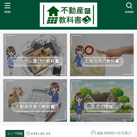
MENU
SEARCH
マイホーム選びの教科書
土地活用の教科書
不動産投資の教科書
エリア情報
2021.02.25
編集部納得の住宅選び
エリア情報