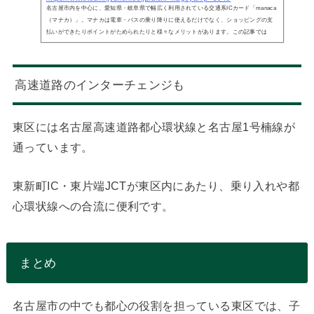
名古屋市内を中心に、愛知県・岐阜県で幅広く利用されている交通系ICカード「manaca
（マナカ）」。マナカは電車・バスの乗り降りに使えるだけでなく、ショッピングの支
払いができたりポイントがためられたりと様々なメリットがあります。この記事では
高速道路のインターチェンジも
東区には名古屋高速道路都心環状線と名古屋1号楠線が
通っています。
東新町IC・東片端JCTが東区内にあたり、乗り入れや都
心環状線への合流に便利です。
まとめ
名古屋市の中でも都心の役割を担っている東区では、子