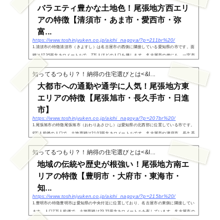
バラエティ豊かな土地色！尾張地方西エリ
アの特徴【清須市・あま市・愛西市・弥
富...
https://www.toshinjyuken.co.jp/aichi_nagoya/?p=211br%20/
1.清須市の特徴清須市（きよすし）は名古屋市の西側に隣接している愛知県の市です。面
積は17.35平方キロメートルで、7万人ほどの人口を擁します。名古屋市の他にも、一宮市
や稲沢市、北名古屋市、あま市に隣接しています。全体的に平坦な土地であるのが特徴
で、岐阜...
知ってるつもり？！納得の住宅選びとは<&l...
大都市への通勤や通学に人気！尾張地方東
エリアの特徴【尾張旭市・長久手市・日進
市】
https://www.toshinjyuken.co.jp/aichi_nagoya/?p=207br%20/
1.尾張旭市の特徴尾張旭市（おわりあさひし）は愛知県の北西部に位置している市です。
8万人前後の人口で、土地面積は21.03平方キロメートルです。名古屋市や瀬戸市、長久手
市に隣接しています。尾張旭市の誕生は1970年、当時東春日井郡旭町だったのですが市
制を施行...
知ってるつもり？！納得の住宅選びとは<&l...
地域の伝統や歴史が根強い！尾張地方南エ
リアの特徴【豊明市・大府市・東海市・
知...
https://www.toshinjyuken.co.jp/aichi_nagoya/?p=215br%20/
1.豊明市の特徴豊明市は愛知県の中央付近に位置しており、名古屋市の東側に隣接してい
ます。人口7万人前後で、土地面積は23.22平方キロメートルを有しています。名古屋市の
他には大府市や刈谷市、愛知郡東郷町と隣接している市です。「豊明市」は「とよあけ