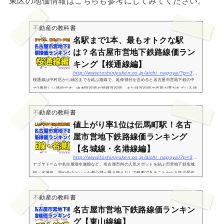
東区の地価情報はこちらも参考にしてみてください。
不動産の教科書
名駅まで1本、最もオトクな駅
は？名古屋市営地下鉄路線価ラン
キング【桜通線編】
http://www.toshinjyuken.co.jp/aichi_nagoya/?p=3497
桜通線は中村区から緑区までを結ぶ路線で、延伸部分を含めると名古屋市営地下鉄の中
で1番新しい路線です。中村区役所や瑞穂区役所、また緑区役所の支所が置かれている徳
重などに駅があり、生活に欠かせない重要な交通機関として日々利用されています。こ
の記事では、...
不動産の教科書
値上がり率1位は伝馬町駅！名古
屋市営地下鉄路線価ランキング
【名城線・名港線編】
http://www.toshinjyuken.co.jp/aichi_nagoya/?p=3493
ナゴヤドームや名古屋港水族館など、名古屋市内の人気スポットを結ぶ市営地下鉄名城
線・名港線。栄や金山といった都心部へ乗り換えなしで移動できることから人気の居住
エリアとなっており、各駅沿線の地価は年々上昇傾向にあります。この記事では、名古
屋市営地下鉄...
不動産の教科書
名古屋市営地下鉄路線価ランキン
グ【東山線編】