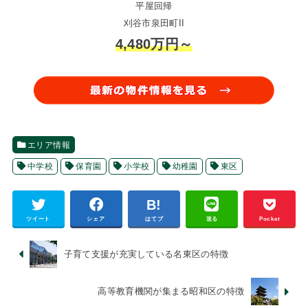
平屋回帰
刈谷市泉田町II
4,480万円～
エリア情報
中学校
保育園
小学校
幼稚園
東区
ツイート
シェア
はてブ
送る
Pocket
子育て支援が充実している名東区の特徴
高等教育機関が集まる昭和区の特徴