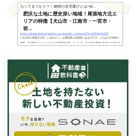
し」と読...
知ってるつもり？！納得の住宅選びとは<&l...
肥沃な土地に歴史深い地域！尾張地方北エ
リアの特徴【犬山市・江南市・一宮市・
岩...
https://www.toshinjyuken.co.jp/aichi_nagoya/?p=204br%20/
1.犬山市の特徴犬山市（いぬやまし）は愛知県の北西部にある市です。人口は7万4000人
前後、74.9平方キロメートルの土地面積を有しています。犬山市の西側は平坦な土地であ
り、東側には八曽山などの山地が広がっています。また岐阜県と愛知県の県境になって
いる木曽川...