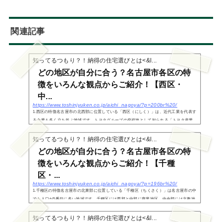
関連記事
知ってるつもり？！納得の住宅選びとは<&l...
どの地区が自分に合う？名古屋市各区の特
徴をいろんな観点からご紹介！【西区・
中...
https://www.toshinjyuken.co.jp/aichi_nagoya/?p=200br%20/
1.西区の特徴名古屋市の北西部に位置している「西区（にしく）」は、近代工業を代表す
る企業も多く立ち並ぶ地域です。トヨタグループの発祥地として知られる「トヨタ産業
技術記念館（旧豊田紡織本社工場）」や、森村グループの発祥地として知られる「ノリ
タケの森」...
知ってるつもり？！納得の住宅選びとは<&l...
どの地区が自分に合う？名古屋市各区の特
徴をいろんな観点からご紹介！【千種
区・...
https://www.toshinjyuken.co.jp/aichi_nagoya/?p=196br%20/
1.千種区の特徴名古屋市の北東部に位置している「千種区（ちくさく）」は名古屋市の中
でも人口が5番目に多い地域です。千種区には西部と中部に商業地区、中央部には文教地
区があり、家族世帯にも住みやすい地域構成となっています。千種区の中央部にある池
下、覚王山...
知ってるつもり？！納得の住宅選びとは<&l...