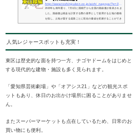
http://www.toshinjyuken.co.jp/aichi_nagoya/?p=3443
2020年も例年通り、7月1日に国税庁から全国の路線価が発表されま
した。路線価は税金を計算する際の基準として使用する土地の価格
を指し、土地が面する道路ごとに現在の価値を把握することができ
ます。また相続が発生した際の相続財産価格を計算するために使わ
れる相...
人気レジャースポットも充実！
東区は歴史的な面を持つ一方、ナゴヤドームをはじめと
する現代的な建物・施設も多く見られます。
「愛知県芸術劇場」や「オアシス21」などの観光スポ
ットもあり、休日のお出かけ場所に困ることがありませ
ん。
またスーパーマーケットも点在しているため、日常のお
買い物にも便利。