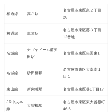
名古屋市東区泉２丁目
桜通線
高岳駅
28
名古屋市東区葵３丁目
桜通線
車道駅
12番地
ナゴヤドーム前矢
名城線
名古屋市東区矢田東1
田駅
名古屋市東区大幸南１丁
名城線
砂田橋駅
目１
東山線
新栄町駅
名古屋市東区葵1丁目17
JR中央本
名古屋市東区東大曽根町
大曽根駅
線
46-6