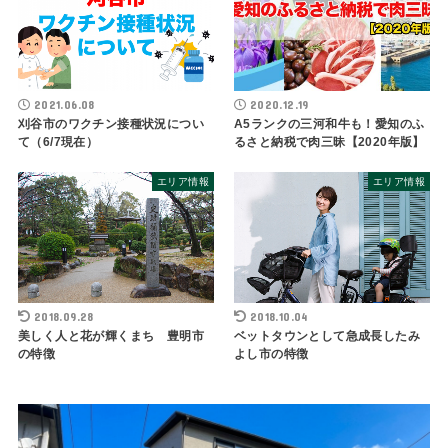
2021.06.08
2020.12.19
刈谷市のワクチン接種状況につい
A5ランクの三河和牛も！愛知のふ
て（6/7現在）
るさと納税で肉三昧【2020年版】
エリア情報
エリア情報
2018.09.28
2018.10.04
美しく人と花が輝くまち 豊明市
ベットタウンとして急成長したみ
の特徴
よし市の特徴