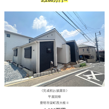
《完成初お披露目》
平屋回帰
豊明市栄町西大根Ⅱ