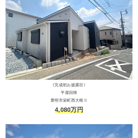
《完成初お披露目》
平屋回帰
豊明市栄町西大根Ⅱ
4,080万円