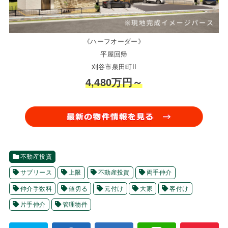
《ハーフオーダー》
平屋回帰
刈谷市泉田町II
4,480万円～
不動産投資
サブリース
上限
不動産投資
両手仲介
仲介手数料
値切る
元付け
大家
客付け
片手仲介
管理物件