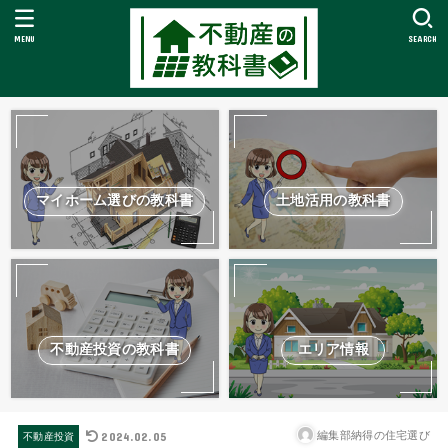
MENU
SEARCH
マイホーム選びの教科書
土地活用の教科書
不動産投資の教科書
エリア情報
2024.02.05
編集部納得の住宅選び
不動産投資