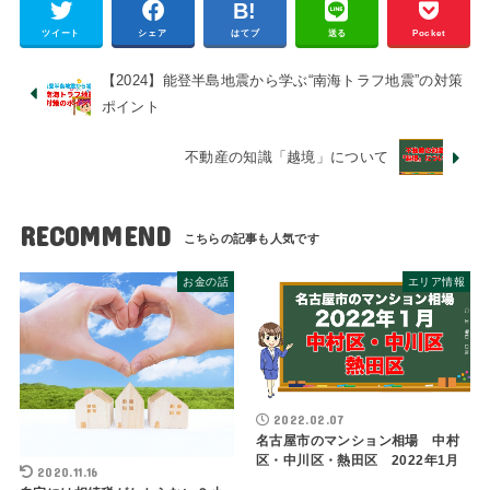
ツイート
シェア
はてブ
送る
Pocket
【2024】能登半島地震から学ぶ“南海トラフ地震”の対策
ポイント
不動産の知識「越境」について
RECOMMEND
お金の話
エリア情報
2022.02.07
名古屋市のマンション相場 中村
区・中川区・熱田区 2022年1月
2020.11.16