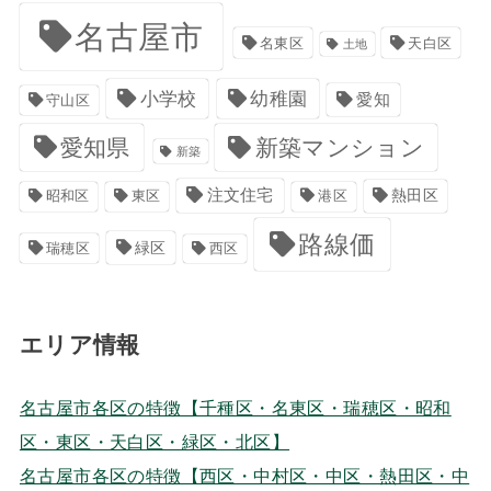
名古屋市
名東区
天白区
土地
小学校
幼稚園
愛知
守山区
愛知県
新築マンション
新築
注文住宅
港区
熱田区
昭和区
東区
路線価
緑区
瑞穂区
西区
エリア情報
名古屋市各区の特徴【千種区・名東区・瑞穂区・昭和
区・東区・天白区・緑区・北区】
名古屋市各区の特徴【西区・中村区・中区・熱田区・中