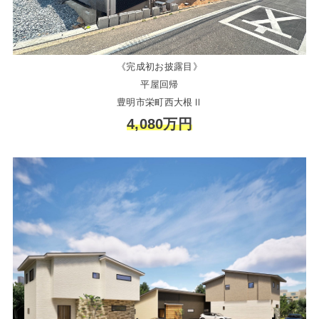
《完成初お披露目》
平屋回帰
豊明市栄町西大根Ⅱ
4,080万円