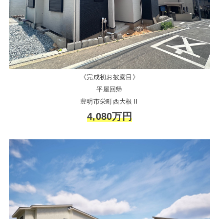
《完成初お披露目》
平屋回帰
豊明市栄町西大根Ⅱ
4,080万円