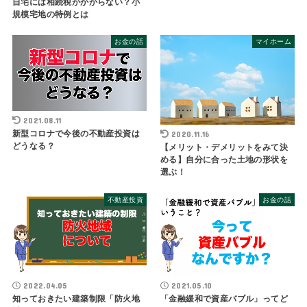
自宅には相続税がかからない？小
規模宅地の特例とは
お金の話
マイホーム
2021.08.11
新型コロナで今後の不動産投資は
2020.11.16
どうなる？
【メリット・デメリットをみて決
める】自分に合った土地の形状を
選ぶ！
不動産投資
お金の話
2022.04.05
2021.05.10
知っておきたい建築制限「防火地
「金融緩和で資産バブル」ってど