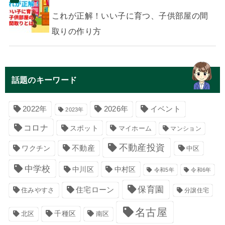
これが正解！いい子に育つ、子供部屋の間
取りの作り方
話題のキーワード
イベント
2022年
2026年
2023年
コロナ
スポット
マイホーム
マンション
不動産投資
不動産
ワクチン
中区
中学校
中川区
中村区
令和5年
令和6年
保育園
住宅ローン
住みやすさ
分譲住宅
名古屋
千種区
南区
北区