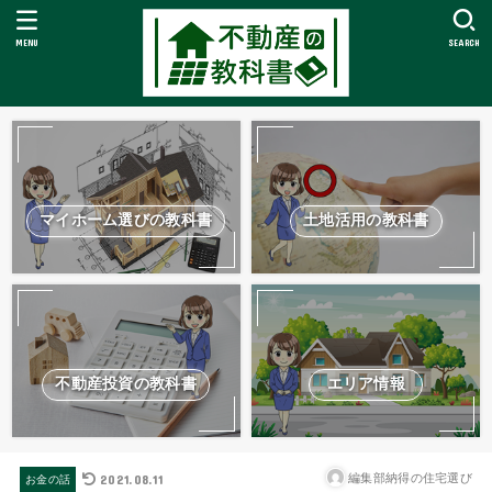
MENU
SEARCH
マイホーム選びの教科書
土地活用の教科書
不動産投資の教科書
エリア情報
2021.08.11
編集部納得の住宅選び
お金の話