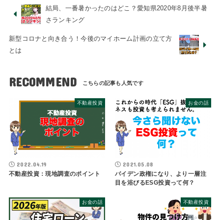
結局、一番暑かったのはどこ？愛知県2020年8月後半暑
さランキング
新型コロナと向き合う！今後のマイホーム計画の立て方
とは
RECOMMEND
不動産投資
お金の話
2022.04.19
2021.05.08
不動産投資：現地調査のポイント
バイデン政権になり、より一層注
目を浴びるESG投資って何？
お金の話
不動産投資