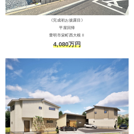
《完成初お披露目》
平屋回帰
豊明市栄町西大根Ⅱ
4,080万円