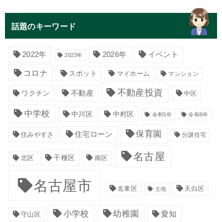
話題のキーワード
イベント
2022年
2026年
2023年
コロナ
スポット
マイホーム
マンション
不動産投資
不動産
ワクチン
中区
中学校
中川区
中村区
令和5年
令和6年
保育園
住宅ローン
住みやすさ
分譲住宅
名古屋
千種区
南区
北区
名古屋市
名東区
天白区
土地
小学校
幼稚園
愛知
守山区