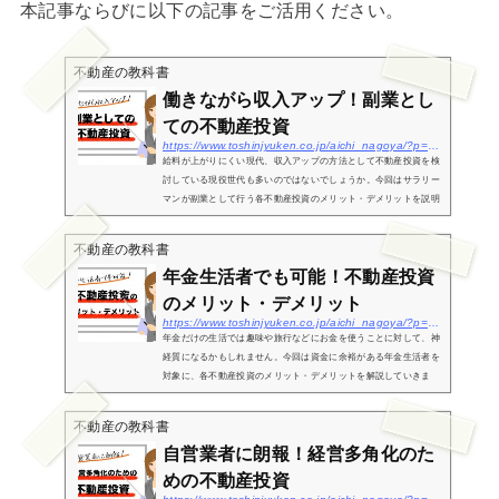
本記事ならびに以下の記事をご活用ください。
不動産の教科書
働きながら収入アップ！副業とし
ての不動産投資
https://www.toshinjyuken.co.jp/aichi_nagoya/?p=3210
給料が上がりにくい現代、収入アップの方法として不動産投資を検
討している現役世代も多いのではないでしょうか。今回はサラリー
マンが副業として行う各不動産投資のメリット・デメリットを説明
していきます。サラリーマンが副業で始めるワンルーム投資のメリ
ット・...
不動産の教科書
年金生活者でも可能！不動産投資
のメリット・デメリット
https://www.toshinjyuken.co.jp/aichi_nagoya/?p=3218
年金だけの生活では趣味や旅行などにお金を使うことに対して、神
経質になるかもしれません。今回は資金に余裕がある年金生活者を
対象に、各不動産投資のメリット・デメリットを解説していきま
す。年金生活者がはじめるワンルーム投資のメリット・デメリット
新築のワ...
不動産の教科書
自営業者に朗報！経営多角化のた
めの不動産投資