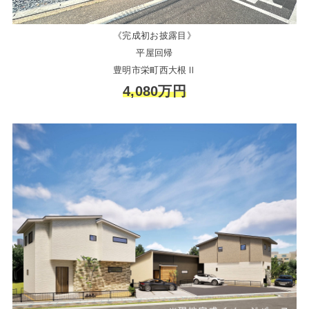
《完成初お披露目》
平屋回帰
豊明市栄町西大根Ⅱ
4,080万円