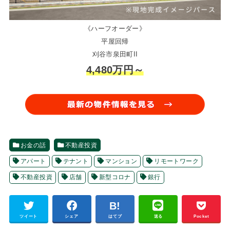
《ハーフオーダー》
平屋回帰
刈谷市泉田町II
4,480万円～
お金の話
不動産投資
アパート
テナント
マンション
リモートワーク
不動産投資
店舗
新型コロナ
銀行
ツイート
シェア
はてブ
送る
Pocket