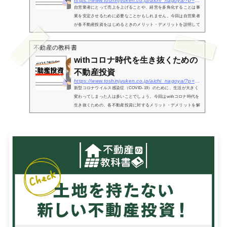
https://www.toshinjyuken.co.jp/aichi_nagoya/?p=3222
自営業者にとって売上を上げることや、経営を多角化することは事
業を安定させるために必要なことかもしれません。今回は自営業者
が各不動産投資をはじめるときのメリット・デメリットを説明して
いきます。自営業者がはじめるワンルーム投資のメリット・デメリ
ット数...
不動産の教科書
withコロナ時代を生き抜くための
不動産投資
https://www.toshinjyuken.co.jp/aichi_nagoya/?p=3228
新型コロナウイルス感染症（COVID-19）のために、生活が大きく
変わってしまった人は多いことでしょう。今回はwithコロナ時代を
生き抜くための、各不動産投資に対するメリット・デメリットを解
説していきます。withコロナ時代を生き抜くためのワンルーム投資
のメリッ...