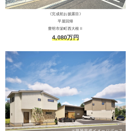
《完成初お披露目》
平屋回帰
豊明市栄町西大根Ⅱ
4,080万円