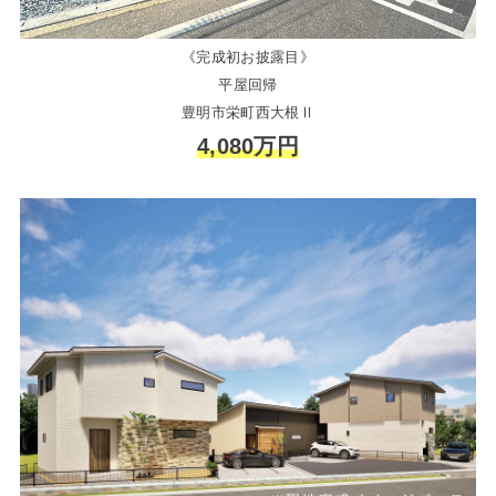
《完成初お披露目》
平屋回帰
豊明市栄町西大根Ⅱ
4,080万円