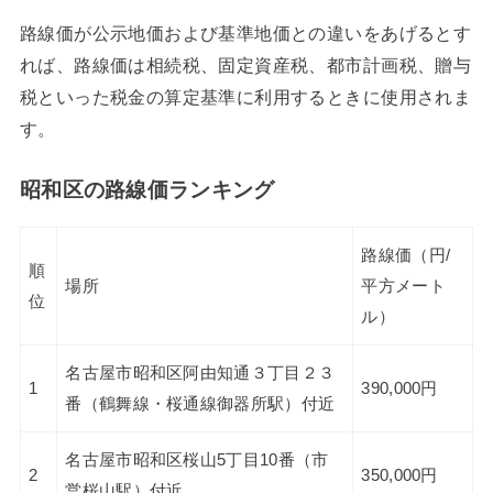
路線価が公示地価および基準地価との違いをあげるとす
れば、路線価は相続税、固定資産税、都市計画税、贈与
税といった税金の算定基準に利用するときに使用されま
す。
昭和区の路線価ランキング
路線価（円/
順
場所
平方メート
位
ル）
名古屋市昭和区阿由知通３丁目２３
1
390,000円
番（鶴舞線・桜通線御器所駅）付近
名古屋市昭和区桜山5丁目10番（市
2
350,000円
営桜山駅）付近