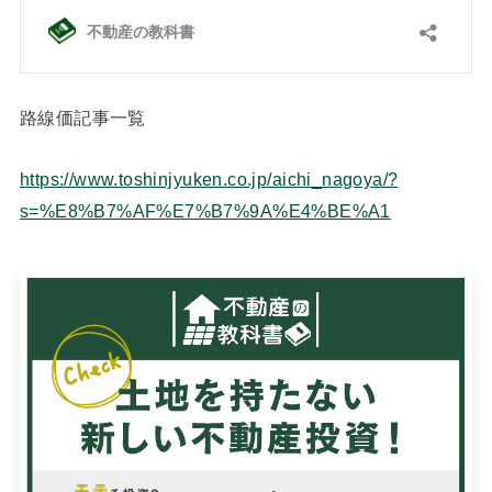
路線価記事一覧
https://www.toshinjyuken.co.jp/aichi_nagoya/?
s=%E8%B7%AF%E7%B7%9A%E4%BE%A1