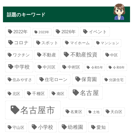
話題のキーワード
イベント
2022年
2026年
2023年
コロナ
スポット
マイホーム
マンション
不動産投資
不動産
ワクチン
中区
中学校
中川区
中村区
令和5年
令和6年
保育園
住宅ローン
住みやすさ
分譲住宅
名古屋
千種区
南区
北区
名古屋市
名東区
天白区
土地
小学校
幼稚園
愛知
守山区