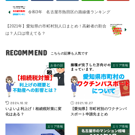
令和3年 名古屋市熱田区の路線価ランキング
【2021年】愛知県の市町村別人口まとめ！高齢者の割合
は？人口は増えてる？
RECOMMEND
お金の話
エリア情報
2024.10.12
2021.10.27
いよいよ利上げ！相続税対策に変
【愛知県】市町村別のワクチンパ
化はある？
スポート申請先まとめ
エリア情報
エリア情報