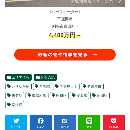
《ハーフオーダー》
平屋回帰
刈谷市泉田町II
4,480万円～
エリア情報
お金の話
いりなか駅
八事駅
名古屋大学
名古屋市
川名駅
御器所駅
昭和区
桜山駅
荒畑駅
路線価
ツイート
シェア
はてブ
送る
Pocket