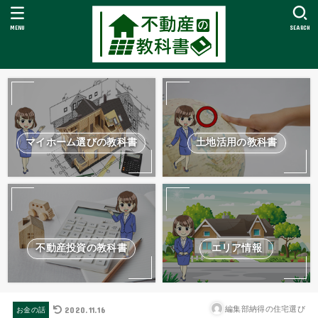
MENU
SEARCH
マイホーム選びの教科書
土地活用の教科書
不動産投資の教科書
エリア情報
2020.11.16
編集部納得の住宅選び
お金の話