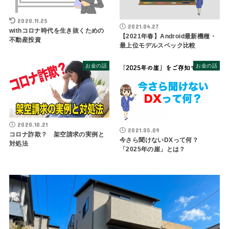
2020.11.25
2021.04.27
withコロナ時代を生き抜くための
【2021年春】Android最新機種・
不動産投資
最上位モデルスペック比較
お金の話
お金の話
2020.10.21
2021.05.09
コロナ詐欺？ 架空請求の実例と
今さら聞けないDXって何？
対処法
「2025年の崖」とは？