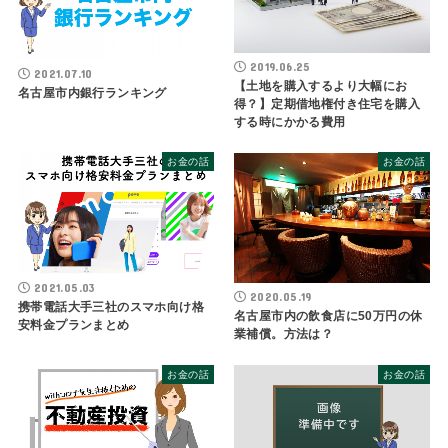
2019.06.25
2021.07.10
【土地を購入するより大幅にお
名古屋市内銀行ランキング
得？】定期借地権付き住宅を購入
する時にかかる費用
お金の話
お金の話
2021.05.03
2020.05.19
携帯電話大手三社のスマホ向け格
名古屋市内の飲食店に50万円の休
安料金プランまとめ
業補償。方法は？
お金の話
お金の話