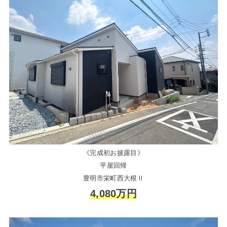
《完成初お披露目》
平屋回帰
豊明市栄町西大根Ⅱ
4,080万円