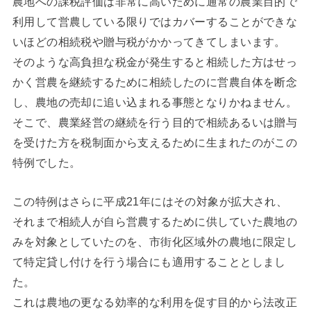
農地への課税評価は非常に高いために通常の農業目的で
利用して営農している限りではカバーすることができな
いほどの相続税や贈与税がかかってきてしまいます。
そのような高負担な税金が発生すると相続した方はせっ
かく営農を継続するために相続したのに営農自体を断念
し、農地の売却に追い込まれる事態となりかねません。
そこで、農業経営の継続を行う目的で相続あるいは贈与
を受けた方を税制面から支えるために生まれたのがこの
特例でした。
この特例はさらに平成21年にはその対象が拡大され、
それまで相続人が自ら営農するために供していた農地の
みを対象としていたのを、市街化区域外の農地に限定し
て特定貸し付けを行う場合にも適用することとしまし
た。
これは農地の更なる効率的な利用を促す目的から法改正