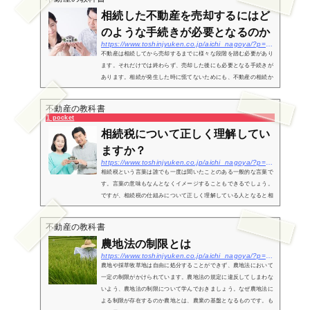
相続した不動産を売却するにはど
のような手続きが必要となるのか
https://www.toshinjyuken.co.jp/aichi_nagoya/?p=126
不動産は相続してから売却するまでに様々な段階を踏む必要があり
ます。それだけでは終わらず、売却した後にも必要となる手続きが
あります。相続が発生した時に慌てないためにも、不動産の相続か
ら売却後の流れについて一度確認しておきましょう。遺産分割協議
書を作...
不動産の教科書
1 pocket
相続税について正しく理解してい
ますか？
https://www.toshinjyuken.co.jp/aichi_nagoya/?p=132
相続税という言葉は誰でも一度は聞いたことのある一般的な言葉で
す。言葉の意味もなんとなくイメージすることもできるでしょう。
ですが、相続税の仕組みについて正しく理解している人となると相
当少なくなります。そして、いざ実際に相続の場面に直面してしま
った時...
不動産の教科書
農地法の制限とは
https://www.toshinjyuken.co.jp/aichi_nagoya/?p=588
農地や採草牧草地は自由に処分することができず、農地法において
一定の制限がかけられています。農地法の規定に違反してしまわな
いよう、農地法の制限について学んでおきましょう。なぜ農地法に
よる制限が存在するのか農地とは、農業の基盤となるものです。も