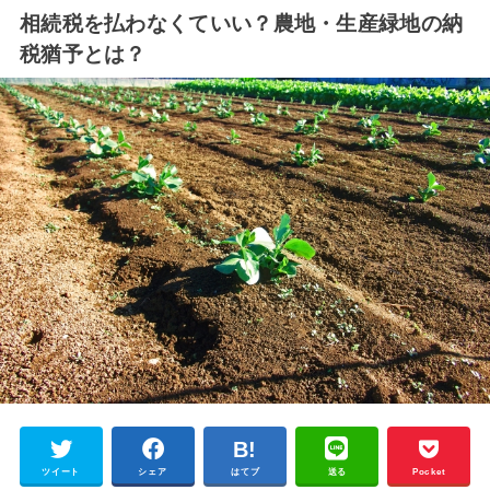
相続税を払わなくていい？農地・生産緑地の納
税猶予とは？
ツイート
シェア
はてブ
送る
Pocket