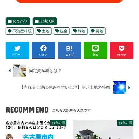
お金の話
土地活用
不動産相続
土地
税金
緑地
農地
ツイート
シェア
はてブ
送る
Pocket
固定資産税とは？
【売れる土地は住みやすい土地】良い土地の特徴
RECOMMEND
お金の話
お金の話