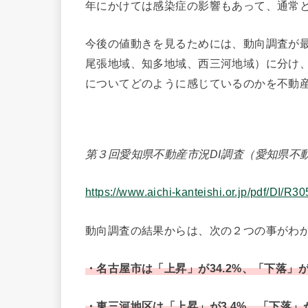
年にかけては感染症の影響もあって、通常
今後の値動きを見るためには、動向調査が
尾張地域、知多地域、西三河地域）に分け、
についてどのように感じているのかを不動
第３回愛知県不動産市況DI調査（愛知県不
https://www.aichi-kanteishi.or.jp/pdf/DI/R30
動向調査の結果からは、次の２つの事がわ
・名古屋市は「上昇」が34.2%、「下落」が
・東三河地区は「上昇」が3.4%、「下落」が