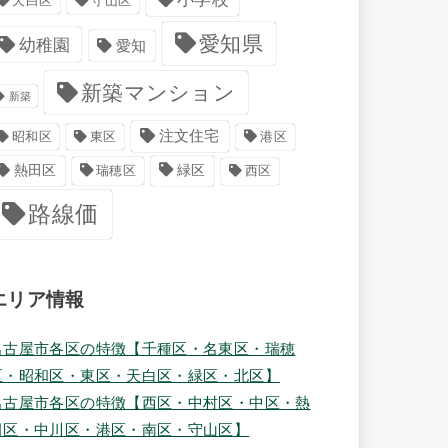
天白区
守山区
愛知県
幼稚園
愛知
新築マンション
新築
注文住宅
港区
昭和区
東区
緑区
熱田区
瑞穂区
西区
路線価
エリア情報
名古屋市各区の特徴【千種区・名東区・瑞穂
区・昭和区・東区・天白区・緑区・北区】
名古屋市各区の特徴【西区・中村区・中区・熱
田区・中川区・港区・南区・守山区】