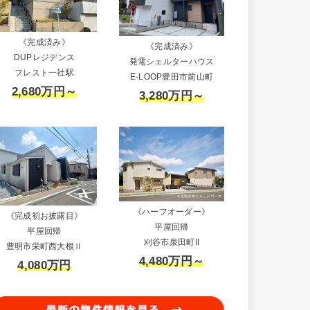
《完成済み》
《完成済み》
DUPレジデンス
発電シェルターハウス
フレスト一社駅
E-LOOP豊田市前山町
2,680万円～
3,280万円～
《ハーフオーダー》
《完成初お披露目》
平屋回帰
平屋回帰
刈谷市泉田町II
豊明市栄町西大根Ⅱ
4,480万円～
4,080万円