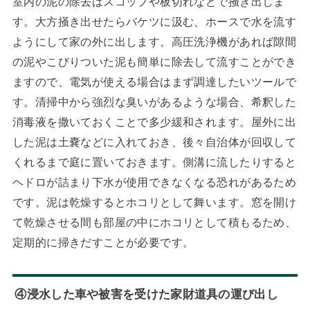
室内の泥の除去はスコップや板切れなどで掻き出しま
す。大方掻き出せたらバケツに汲む、ホースで水を流す
ようにして家の外に出します。高圧洗浄機があれば隙間
の泥やこびりついた泥も簡単に除去して流すことができ
ますので、電気が使える場合はまず調達したいツールで
す。清掃中から強烈な臭いがあるような場合、希釈した
消毒液を撒いておくことで多少緩和されます。屋外に出
した泥は土嚢などに入れておき、後々自治体が回収して
くれるまで庭に置いておきます。側溝に流したりすると
ヘドロが詰まり下水が使用できなくなる恐れがあるため
です。泥は乾燥するとホコリとして舞います。窓を開け
て乾燥させる間も部屋の中にホコリとして積もるため、
定期的に掃きだすことが必要です。
④浸水した車や被害を受けた家財道具の運び出し