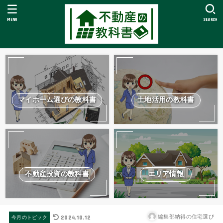
MENU
SEARCH
マイホーム選びの教科書
土地活用の教科書
不動産投資の教科書
エリア情報
2024.10.12
編集部納得の住宅選び
今月のトピック