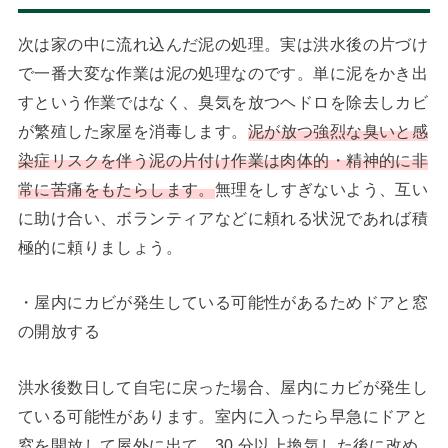
次は家の中に流れ込んだ泥の処理。実は洪水後の片づけ
で一番大変な作業は泥の処理なのです。単に泥をかき出
すという作業ではなく、臭気を放つヘドロを除去しカビ
が繁殖した家屋を消毒します。
泥が放つ強烈な臭いと感
染症リスクを伴う泥の片付け作業は肉体的・精神的に非
常に苦痛をもたらします。
無理をしすぎないよう、互い
に助け合い、ボランティアなどに頼れる状況であれば積
極的に頼りましょう。
・屋内にカビが発生している可能性があるためドアと窓
の開放する
洪水後数日して自宅に戻った場合、屋内にカビが発生し
ている可能性があります。室内に入ったら早急にドアと
窓を開放して屋外に出て、30 分以上換気した後に改め