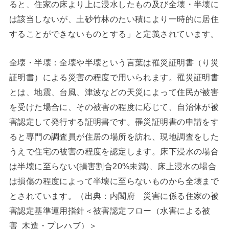
ると、住家の床より上に浸水したもの及び全壊・半壊に
は該当しないが、土砂竹林のたい積により一時的に居住
することができないものとする」と定義されています。
全壊・半壊：全壊や半壊という言葉は罹災証明書（り災
証明書）による災害の程度で用いられます。罹災証明書
とは、地震、台風、津波などの天災によって住民が被害
を受けた場合に、その被害の程度に応じて、自治体が被
害認定して発行する証明書です。罹災証明書の申請をす
ると専門の調査員が住居の場所を訪れ、現地調査をした
うえで住宅の被害の程度を認定します。床下浸水の場合
は半壊に至らない(損害割合20%未満)、床上浸水の場合
は損傷の程度によって半壊に至らないものから全壊まで
とされています。（出典：内閣府 災害に係る住家の被
害認定基準運用指針＜被害認定フロー（水害による被
害 木造・プレハブ）＞