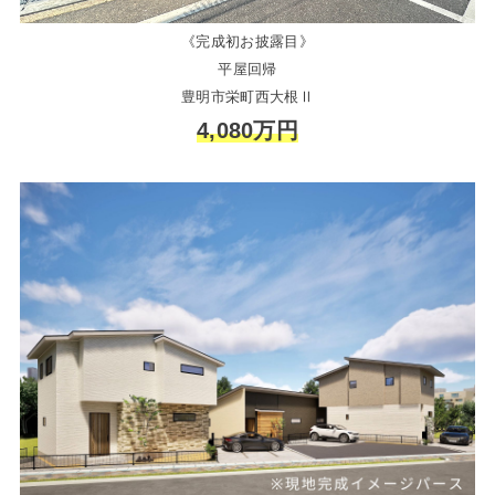
《完成初お披露目》
平屋回帰
豊明市栄町西大根Ⅱ
4,080万円