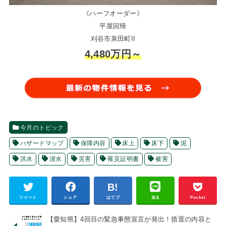
《ハーフオーダー》
平屋回帰
刈谷市泉田町II
4,480万円～
今月のトピック
ハザードマップ
保障内容
床上
床下
泥
洪水
浸水
災害
罹災証明書
被害
ツイート
シェア
はてブ
送る
Pocket
【愛知県】4回目の緊急事態宣言が発出！措置の内容と