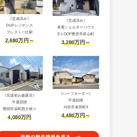
《完成済み》
《完成済み》
DUPレジデンス
発電シェルターハウス
フレスト一社駅
E-LOOP豊田市前山町
2,680万円～
3,280万円～
《ハーフオーダー》
《完成初お披露目》
平屋回帰
平屋回帰
刈谷市泉田町II
豊明市栄町西大根Ⅱ
4,480万円～
4,080万円