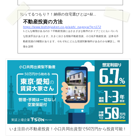
知ってるつもり？！納得の住宅選びとは<&l...
不動産投資の方法
https://www.toshinjyuken.co.jp/aichi_nagoya/?p=172
1.どんな種類があるのか？不動産投資にはさまざまな物件のタイプごとにもいろいろ
な投資手法があります。大きく分ける現物不動産投資、小口化不動産投資、証券化不
動産投資の3種類があります。それぞれにどんな投資対象物件があるのかを解説し、特
徴を説明
いま注目の不動産投資！小口共同出資型で50万円から投資可能！