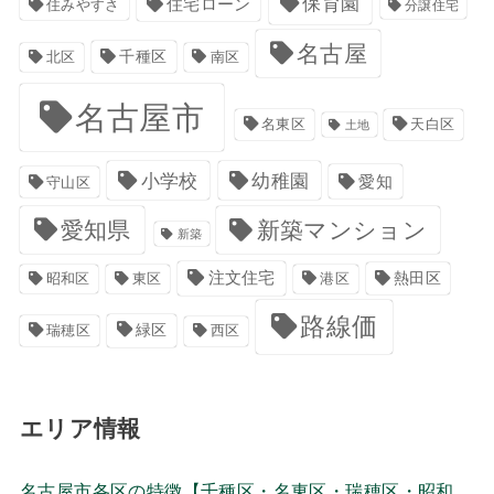
保育園
住宅ローン
住みやすさ
分譲住宅
名古屋
千種区
南区
北区
名古屋市
名東区
天白区
土地
小学校
幼稚園
愛知
守山区
愛知県
新築マンション
新築
注文住宅
港区
熱田区
昭和区
東区
路線価
緑区
瑞穂区
西区
エリア情報
名古屋市各区の特徴【千種区・名東区・瑞穂区・昭和