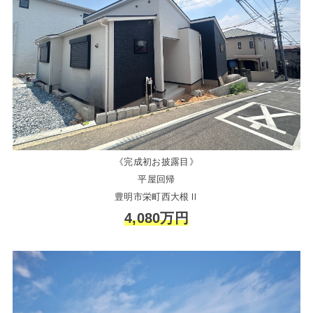
《完成初お披露目》
平屋回帰
豊明市栄町西大根Ⅱ
4,080万円