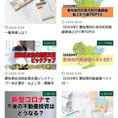
2020.08.15
【2020年】愛知県内の各市町村路
2020.11.25
線価値上がり率TOP15
一種単価とは？
お金の話
エリア情報
2020.11.09
2020.11.25
愛知県自治体起業支援ピックアッ
【2020年】愛知県内路線価ベスト
プー名古屋市・みよし市・豊橋市
20！
お金の話
お金の話