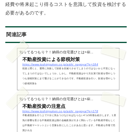
経費や将来起こり得るコストを意識して投資を検討する
必要があるのです。
関連記事
知ってるつもり？！納得の住宅選びとは<&l...
不動産投資による節税対策
https://www.toshinjyuken.co.jp/aichi_nagoya/?p=184
投資と聞くと、運用に失敗して財産を目減りさせてしまうのではないかと不安になっ
てしまうのではないでしょうか。しかし、不動産投資はやり方次第で財産を増やしつ
つも節税対策にまで繋げることができるのです。不動産投資を行い、財産を増やしつ
つ節税対策を
知ってるつもり？！納得の住宅選びとは<&l...
不動産投資の注意点
https://www.toshinjyuken.co.jp/aichi_nagoya/?p=178
不動産投資を行う上で十分に気をつけなければならない4つの特徴を紹介します。1.景
気の影響を受ける不動産投資は国の金融政策が大きく関わっている不動産市場もしく
は不動産マーケットという言葉を目にしたことがあると思います。不動産も市場で売
買される