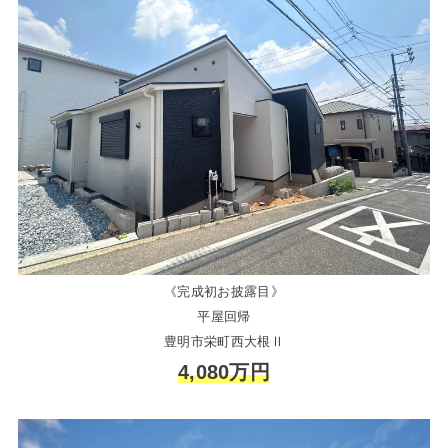
《完成初お披露目》
平屋回帰
豊明市栄町西大根Ⅱ
4,080万円