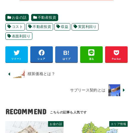
お金の話
不動産投資
コスト
不動産投資
収益
実質利回り
表面利回り
ツイート
シェア
はてブ
送る
Pocket
積算価格とは？
サブリース契約とは
RECOMMEND
お金の話
エリア情報