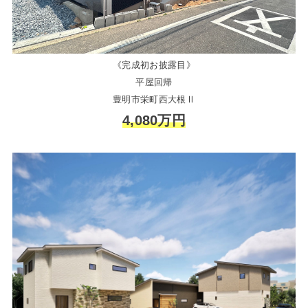
《完成初お披露目》
平屋回帰
豊明市栄町西大根Ⅱ
4,080万円