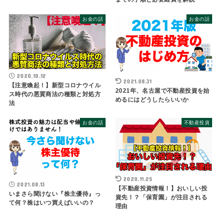
お金の話
お金の話
2020.10.12
2021.08.31
【注意喚起！】新型コロナウイル
2021年、名古屋で不動産投資を始
ス時代の悪質商法の種類と対処方
めるにはどうしたらいいか
法
お金の話
不動産投資
2020.11.25
2021.08.13
【不動産投資情報！】おいしい投
いまさら聞けない『株主優待』っ
資先！？「保育園」が注目される
て何？株はいつ買えばいいの？
理由