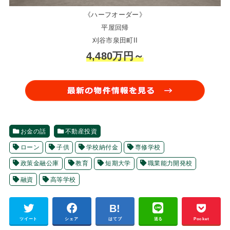
《ハーフオーダー》
平屋回帰
刈谷市泉田町II
4,480万円～
お金の話
不動産投資
ローン
子供
学校納付金
専修学校
政策金融公庫
教育
短期大学
職業能力開発校
融資
高等学校
ツイート
シェア
はてブ
送る
Pocket