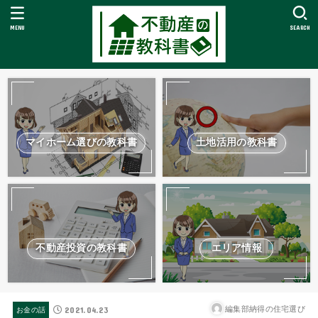
MENU
SEARCH
マイホーム選びの教科書
土地活用の教科書
不動産投資の教科書
エリア情報
2021.04.23
編集部納得の住宅選び
お金の話