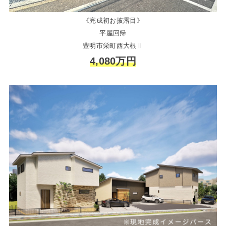
《完成初お披露目》
平屋回帰
豊明市栄町西大根Ⅱ
4,080万円