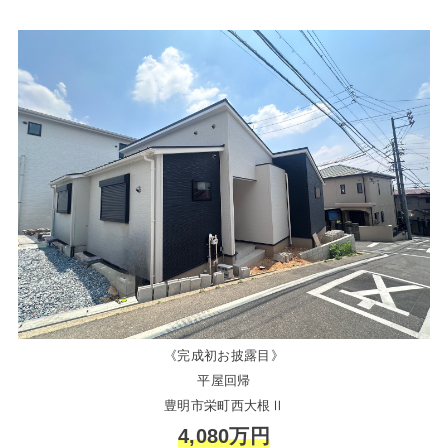
《完成初お披露目》
平屋回帰
豊明市栄町西大根Ⅱ
4,080万円