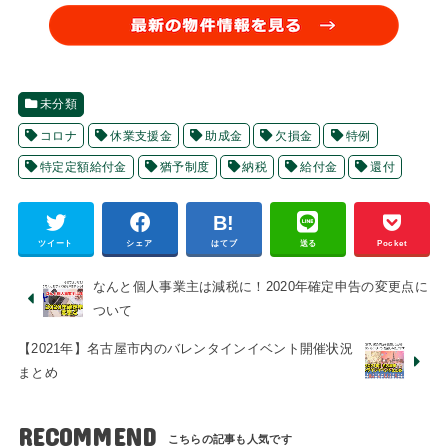
未分類
コロナ
休業支援金
助成金
欠損金
特例
特定定額給付金
猶予制度
納税
給付金
還付
ツイート
シェア
はてブ
送る
Pocket
なんと個人事業主は減税に！2020年確定申告の変更点に
ついて
【2021年】名古屋市内のバレンタインイベント開催状況
まとめ
RECOMMEND