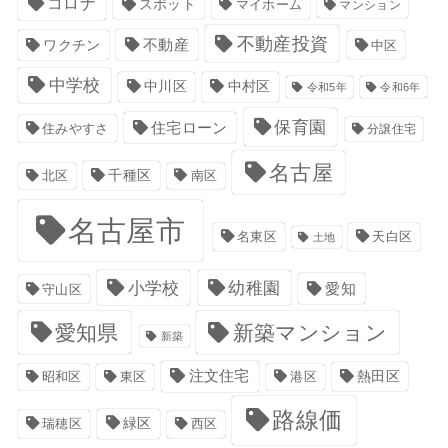
コロナ
スポット
マイホーム
マンション
不動産投資
不動産
ワクチン
中区
中学校
中川区
中村区
令和5年
令和6年
保育園
住宅ローン
住みやすさ
分譲住宅
名古屋
千種区
南区
北区
名古屋市
名東区
天白区
土地
小学校
幼稚園
愛知
守山区
愛知県
新築マンション
新築
注文住宅
港区
熱田区
昭和区
東区
路線価
緑区
瑞穂区
西区