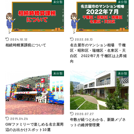
未分類
未分類
2024.10.12
2022.08.13
相続時精算課税について
名古屋市のマンション相場 千種
区・昭和区・瑞穂区・名東区・天
白区 2022年7月 千種区は上昇傾
向
未分類
未分類
2020.07.27
2019.04.26
年数が経つとわかる、新築メゾネ
GWファミリーで楽しめる名古屋周
ットの維持管理費
辺のお出かけスポット10選