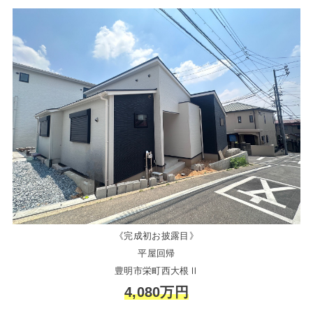
《完成初お披露目》
平屋回帰
豊明市栄町西大根Ⅱ
4,080万円