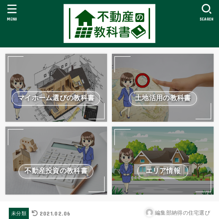
MENU
SEARCH
マイホーム選びの教科書
土地活用の教科書
不動産投資の教科書
エリア情報
2021.02.06
編集部納得の住宅選び
未分類