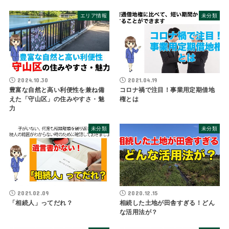
エリア情報
未分類
2024.10.30
2021.04.19
豊富な自然と高い利便性を兼ね備
コロナ禍で注目！事業用定期借地
えた「守山区」の住みやすさ・魅
権とは
力
未分類
未分類
2021.02.09
2020.12.15
「相続人」ってだれ？
相続した土地が田舎すぎる！どん
な活用法が？