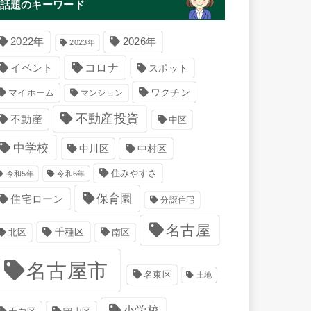
話題のキーワード
2022年
2026年
2023年
コロナ
イベント
スポット
マイホーム
ワクチン
マンション
不動産投資
不動産
中区
中学校
中川区
中村区
住みやすさ
令和5年
令和6年
保育園
住宅ローン
分譲住宅
名古屋
千種区
南区
北区
名古屋市
名東区
土地
小学校