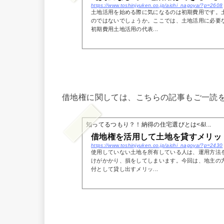
https://www.toshinjyuken.co.jp/aichi_nagoya/?p=2608
土地活用を始める際に気になるのは初期費用です。
のではないでしょうか。ここでは、土地活用に必要
初期費用土地活用の代表...
借地権に関しては、こちらの記事もご一読
知ってるつもり？！納得の住宅選びとは<&l...
借地権を活用して土地を貸すメリッ
https://www.toshinjyuken.co.jp/aichi_nagoya/?p=2430
使用していない土地を所有している人は、運用方法
けがかかり、損をしてしまいます。今回は、地主の
付として貸し出すメリッ...