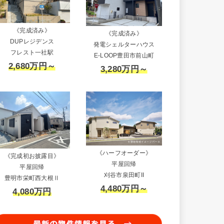
《完成済み》
《完成済み》
DUPレジデンス
発電シェルターハウス
フレスト一社駅
E-LOOP豊田市前山町
2,680万円～
3,280万円～
《ハーフオーダー》
《完成初お披露目》
平屋回帰
平屋回帰
刈谷市泉田町II
豊明市栄町西大根Ⅱ
4,480万円～
4,080万円