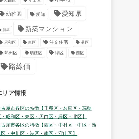
天白区
守山区
愛知県
幼稚園
愛知
新築マンション
新築
注文住宅
港区
昭和区
東区
緑区
熱田区
瑞穂区
西区
路線価
エリア情報
名古屋市各区の特徴【千種区・名東区・瑞穂
区・昭和区・東区・天白区・緑区・北区】
名古屋市各区の特徴【西区・中村区・中区・熱
田区・中川区・港区・南区・守山区】