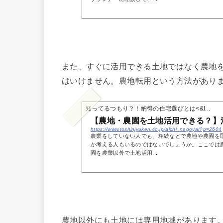
また、すぐに活用できる土地ではなく農地
はいけません。農地転用という方法があり
知ってるつもり？！納得の住宅選びとは<&l...
【農地・農園を土地活用できる？】
https://www.toshinjyuken.co.jp/aichi_nagoya/?p=2604
農業をしていない人でも、相続などで農地や農園を
か考える人もいるのではないでしょうか。ここでは
園を農業以外で土地活用...
農地以外にも土地には専用地域があります