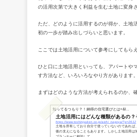
の活用次第で大きく利益を生む土地に変身
ただ、どのように活用するのが得か、土地
初の一歩が踏み出しづらいと思います。
ここでは土地活用について参考にしてもら
ひと口に土地活用といっても、アパートや
す方法など、いろいろなやり方があります
まずはどのような方法が考えられるのか、
知ってるつもり？！納得の住宅選びとは<&l...
土地活用にはどんな種類があるの？
https://www.toshinjyuken.co.jp/aichi_nagoya/?p=2612
土地を所有しており自分で使っていないのであれば
後の支えになることもあります。しかし土地活用は
プランナーに相談して、...