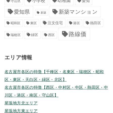
小学校
幼稚園
愛知
守山区
愛知県
新築マンション
新築
注文住宅
港区
熱田区
昭和区
東区
路線価
緑区
瑞穂区
西区
エリア情報
名古屋市各区の特徴【千種区・名東区・瑞穂区・昭和
区・東区・天白区・緑区・北区】
名古屋市各区の特徴【西区・中村区・中区・熱田区・中
川区・港区・南区・守山区】
尾張地方北エリア
尾張地方東エリア