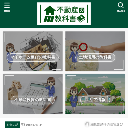
MENU
SEARCH
マイホーム選びの教科書
土地活用の教科書
不動産投資の教科書
エリア情報
2024.10.11
編集部納得の住宅選び
お金の話