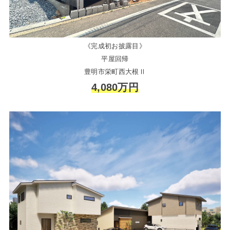
《完成初お披露目》
平屋回帰
豊明市栄町西大根Ⅱ
4,080万円