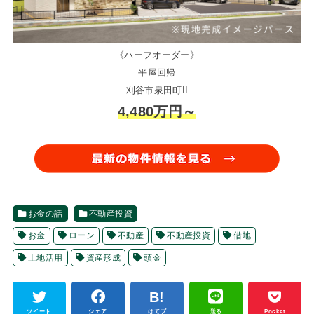
《ハーフオーダー》
平屋回帰
刈谷市泉田町II
4,480万円～
お金の話
不動産投資
お金
ローン
不動産
不動産投資
借地
土地活用
資産形成
頭金
ツイート
シェア
はてブ
送る
Pocket