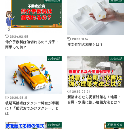
不動産投資
お金の話
2024.02.05
2020.11.14
仲介手数料は値切れるの？片手・
注文住宅の相場とは？
両手って何？
お金の話
お金の話
2020.09.01
新築するなら災害対策を！地震・
2020.05.17
台風・水害に強い建築方法とは？
後期高齢者はタクシー料金が半額
に！「稲沢おでかけタクシー」と
は
お金の話
不動産投資