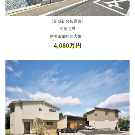
《完成初お披露目》
平屋回帰
豊明市栄町西大根Ⅱ
4,080万円