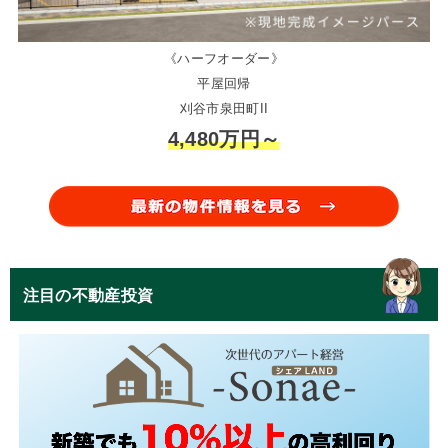
《ハーフオーダー》
平屋回帰
刈谷市泉田町II
4,480万円～
注目の不動産投資