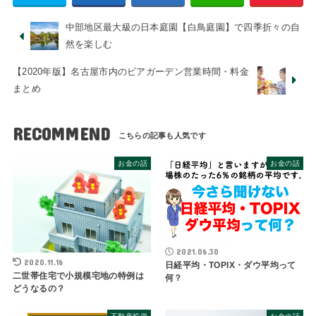
中部地区最大級の日本庭園【白鳥庭園】で四季折々の自
然を楽しむ
【2020年版】名古屋市内のビアガーデン営業時間・料金
まとめ
RECOMMEND
お金の話
お金の話
2021.06.30
2020.11.16
日経平均・TOPIX・ダウ平均って
二世帯住宅で小規模宅地の特例は
何？
どうなるの？