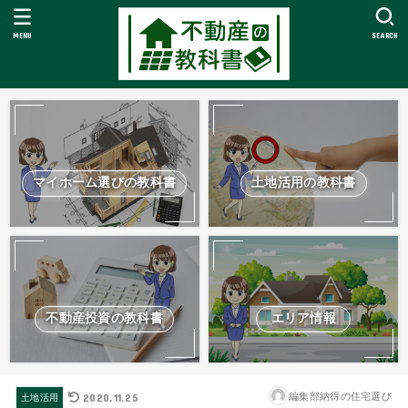
MENU
SEARCH
マイホーム選びの教科書
土地活用の教科書
不動産投資の教科書
エリア情報
2020.11.25
編集部納得の住宅選び
土地活用