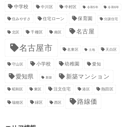
中学校
中川区
中村区
令和5年
令和6年
保育園
住宅ローン
住みやすさ
分譲住宅
名古屋
千種区
南区
北区
名古屋市
名東区
天白区
土地
小学校
幼稚園
愛知
守山区
愛知県
新築マンション
新築
注文住宅
港区
熱田区
昭和区
東区
路線価
緑区
瑞穂区
西区