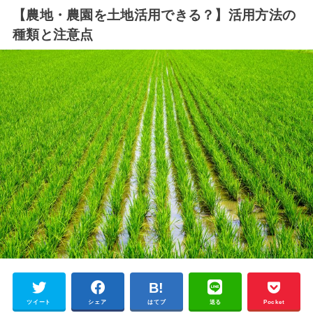
【農地・農園を土地活用できる？】活用方法の
種類と注意点
ツイート
シェア
はてブ
送る
Pocket