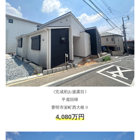
《完成初お披露目》
平屋回帰
豊明市栄町西大根Ⅱ
4,080万円