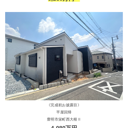
《完成初お披露目》
平屋回帰
豊明市栄町西大根Ⅱ