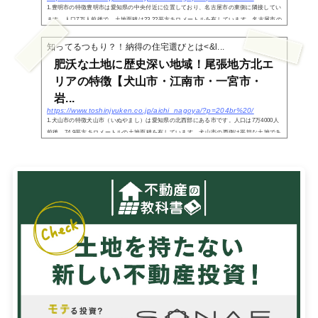
1.豊明市の特徴豊明市は愛知県の中央付近に位置しており、名古屋市の東側に隣接してい
ます。人口7万人前後で、土地面積は23.22平方キロメートルを有しています。名古屋市の
他には大府市や刈谷市、愛知郡東郷町と隣接している市です。「豊明市」は「とよあけ
し」と読...
知ってるつもり？！納得の住宅選びとは<&l...
肥沃な土地に歴史深い地域！尾張地方北エ
リアの特徴【犬山市・江南市・一宮市・
岩...
https://www.toshinjyuken.co.jp/aichi_nagoya/?p=204br%20/
1.犬山市の特徴犬山市（いぬやまし）は愛知県の北西部にある市です。人口は7万4000人
前後、74.9平方キロメートルの土地面積を有しています。犬山市の西側は平坦な土地であ
り、東側には八曽山などの山地が広がっています。また岐阜県と愛知県の県境になって
いる木曽川...