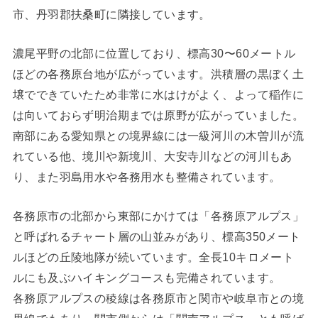
市、丹羽郡扶桑町に隣接しています。
濃尾平野の北部に位置しており、標高30〜60メートル
ほどの各務原台地が広がっています。洪積層の黒ぼく土
壌でできていたため非常に水はけがよく、よって稲作に
は向いておらず明治期までは原野が広がっていました。
南部にある愛知県との境界線には一級河川の木曽川が流
れている他、境川や新境川、大安寺川などの河川もあ
り、また羽島用水や各務用水も整備されています。
各務原市の北部から東部にかけては「各務原アルプス」
と呼ばれるチャート層の山並みがあり、標高350メート
ルほどの丘陵地隊が続いています。全長10キロメート
ルにも及ぶハイキングコースも完備されています。
各務原アルプスの稜線は各務原市と関市や岐阜市との境