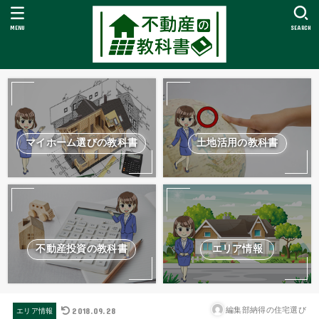
MENU
SEARCH
マイホーム選びの教科書
土地活用の教科書
不動産投資の教科書
エリア情報
2018.09.28
編集部納得の住宅選び
エリア情報