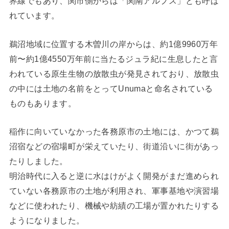
界線でもあり、関市側からは「関南アルプス」とも呼ば
れています。
鵜沼地域に位置する木曽川の岸からは、約1億9960万年
前〜約1億4550万年前に当たるジュラ紀に生息したと言
われている原生生物の放散虫が発見されており、放散虫
の中には土地の名前をとってUnumaと命名されている
ものもあります。
稲作に向いていなかった各務原市の土地には、かつて鵜
沼宿などの宿場町が栄えていたり、街道沿いに街があっ
たりしました。
明治時代に入ると逆に水はけがよく開発がまだ進められ
ていない各務原市の土地が利用され、軍事基地や演習場
などに使われたり、機械や紡績の工場が置かれたりする
ようになりました。