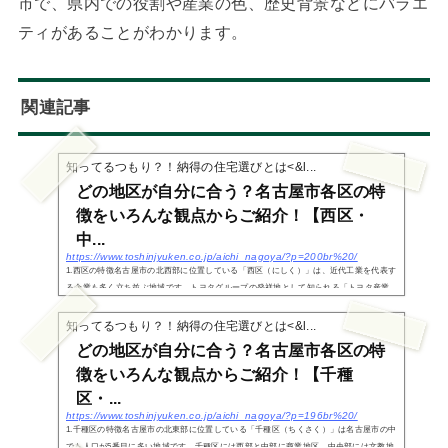
市で、県内での役割や産業の色、歴史背景などにバラエ
ティがあることがわかります。
関連記事
知ってるつもり？！納得の住宅選びとは<&l...
どの地区が自分に合う？名古屋市各区の特
徴をいろんな観点からご紹介！【西区・
中...
https://www.toshinjyuken.co.jp/aichi_nagoya/?p=200br%20/
1.西区の特徴名古屋市の北西部に位置している「西区（にしく）」は、近代工業を代表す
る企業も多く立ち並ぶ地域です。トヨタグループの発祥地として知られる「トヨタ産業
技術記念館（旧豊田紡織本社工場）」や、森村グループの発祥地として知られる「ノリ
タケの森」...
知ってるつもり？！納得の住宅選びとは<&l...
どの地区が自分に合う？名古屋市各区の特
徴をいろんな観点からご紹介！【千種
区・...
https://www.toshinjyuken.co.jp/aichi_nagoya/?p=196br%20/
1.千種区の特徴名古屋市の北東部に位置している「千種区（ちくさく）」は名古屋市の中
でも人口が5番目に多い地域です。千種区には西部と中部に商業地区、中央部には文教地