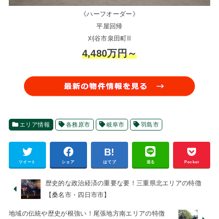
《ハーフオーダー》
平屋回帰
刈谷市泉田町II
4,480万円～
エリア情報
各務原市
岐阜市
羽島市
ツイート
シェア
はてブ
送る
Pocket
歴史的な政治経済の重要な要！三重県北エリアの特徴
【桑名市・四日市市】
地域の伝統や歴史が根強い！尾張地方南エリアの特徴