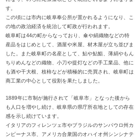
す。
この頃には市内に岐阜奉公所が置かれるようになり、こ
の地の政治経済を統治して町政が行われます。
岐阜町は44の町からなっており、傘や絹織物などの特
産品をはじめとして、酒屋や米屋、材木屋が立ち並びま
した。また岐阜町の名産として、鮎や鮎鮨、薄絹やもん
ちりめんなどの織物、小刀や提灯などの手工業品、他に
も酒や干大根、枝柿などが積極的に売買され、岐阜町は
商工業の中心として役割を果たしました。
1889年に市制が施行されて「岐阜市」となった後から
も人口を増やし続け、岐阜県の県庁所在地としての存在
感を示し続けています。
イタリアのフィレンツェ市やブラジルのサンパウロ州カ
ンピーナス市、アメリカ合衆国のオハイオ州シンシナテ