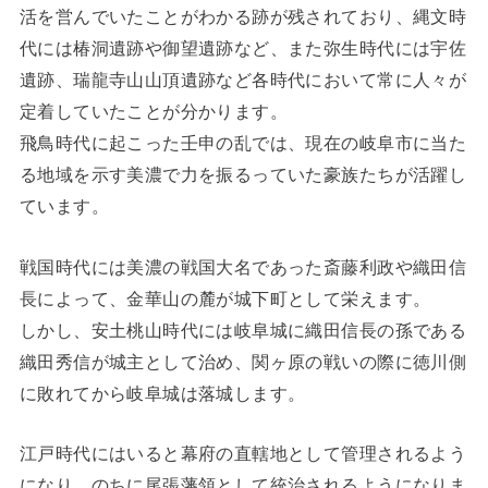
活を営んでいたことがわかる跡が残されており、縄文時
代には椿洞遺跡や御望遺跡など、また弥生時代には宇佐
遺跡、瑞龍寺山山頂遺跡など各時代において常に人々が
定着していたことが分かります。
飛鳥時代に起こった壬申の乱では、現在の岐阜市に当た
る地域を示す美濃で力を振るっていた豪族たちが活躍し
ています。
戦国時代には美濃の戦国大名であった斎藤利政や織田信
長によって、金華山の麓が城下町として栄えます。
しかし、安土桃山時代には岐阜城に織田信長の孫である
織田秀信が城主として治め、関ヶ原の戦いの際に徳川側
に敗れてから岐阜城は落城します。
江戸時代にはいると幕府の直轄地として管理されるよう
になり、のちに尾張藩領として統治されるようになりま