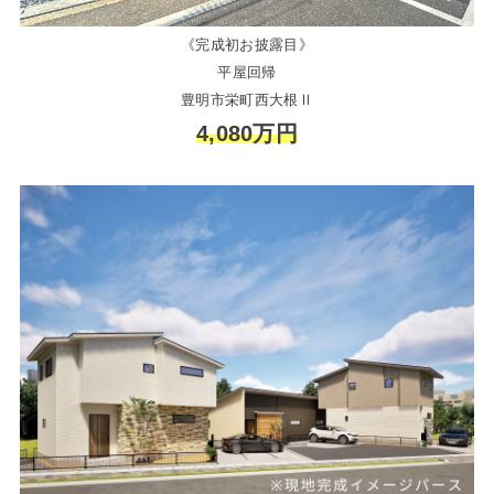
《完成初お披露目》
平屋回帰
豊明市栄町西大根Ⅱ
4,080万円