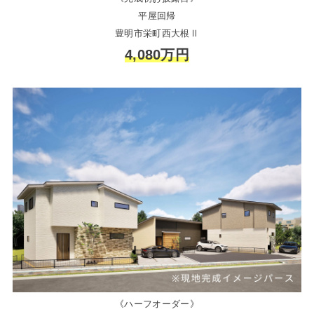
平屋回帰
豊明市栄町西大根Ⅱ
4,080万円
《ハーフオーダー》