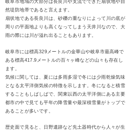
岐阜市地域の大部分は長良川や支流でできた扇状地や自
然堤防地帯であると言えます。
扇状地である長良川は、砂礫の重なりによって川の底が
周りの平面地よりも高くなってしまう天井川なので、大
雨の際には川が溢れ出ることもあります。
岐阜市には標高329メートルの金華山や岐阜市最高峰で
ある標高417.9メートルの百々ヶ峰などの山々も存在し
ます。
気候に関しては、夏には多雨多湿で冬には少雨乾燥気味
となる太平洋側気候の特徴を示します。冬になると積雪
することもしばしばで、関東以西の太平洋側にある主要
都市の中で見ても平年の降雪量や最深積雪量がトップで
あることが多いです。
歴史面で見ると、日野遺跡など先土器時代から人々が生