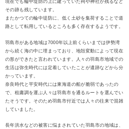
現在でも輪中堤防の上に建っていた祠や神社が残るなど
その跡も残しています。
またかつての輪中堤防に、低く土砂を集荷することで道
路として転用しているところも多く存在するようです。
羽島市がある地域は7000年以上前くらいまでは伊勢湾
から続く海の中に埋まっており、地殻変動によって現在
の形ができたと言われています。人々の羽島市地域での
生活は弥生時代には定着していたことが遺跡などから分
かっています。
奈良時代と平安時代には東海道の船が脆弱であったの
で、租庸調を運ぶ人々は羽島市を通るルートを選んでい
たそうです。そのため羽島市付近では人々の往来で混雑
していました。
長年洪水などの被害に悩まされていた羽島市の地域は、