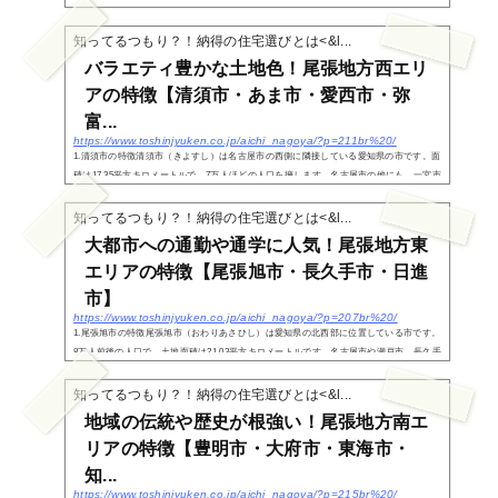
区があり、家族世帯にも住みやすい地域構成となっています。千種区の中央部にある池
下、覚王山...
知ってるつもり？！納得の住宅選びとは<&l...
バラエティ豊かな土地色！尾張地方西エリ
アの特徴【清須市・あま市・愛西市・弥
富...
https://www.toshinjyuken.co.jp/aichi_nagoya/?p=211br%20/
1.清須市の特徴清須市（きよすし）は名古屋市の西側に隣接している愛知県の市です。面
積は17.35平方キロメートルで、7万人ほどの人口を擁します。名古屋市の他にも、一宮市
や稲沢市、北名古屋市、あま市に隣接しています。全体的に平坦な土地であるのが特徴
で、岐阜...
知ってるつもり？！納得の住宅選びとは<&l...
大都市への通勤や通学に人気！尾張地方東
エリアの特徴【尾張旭市・長久手市・日進
市】
https://www.toshinjyuken.co.jp/aichi_nagoya/?p=207br%20/
1.尾張旭市の特徴尾張旭市（おわりあさひし）は愛知県の北西部に位置している市です。
8万人前後の人口で、土地面積は21.03平方キロメートルです。名古屋市や瀬戸市、長久手
市に隣接しています。尾張旭市の誕生は1970年、当時東春日井郡旭町だったのですが市
制を施行...
知ってるつもり？！納得の住宅選びとは<&l...
地域の伝統や歴史が根強い！尾張地方南エ
リアの特徴【豊明市・大府市・東海市・
知...
https://www.toshinjyuken.co.jp/aichi_nagoya/?p=215br%20/