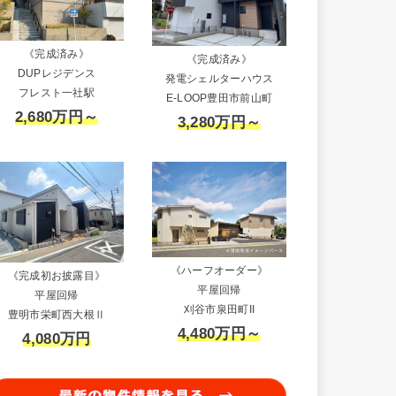
《完成済み》
《完成済み》
DUPレジデンス
発電シェルターハウス
フレスト一社駅
E-LOOP豊田市前山町
2,680万円～
3,280万円～
《ハーフオーダー》
《完成初お披露目》
平屋回帰
平屋回帰
刈谷市泉田町II
豊明市栄町西大根Ⅱ
4,480万円～
4,080万円