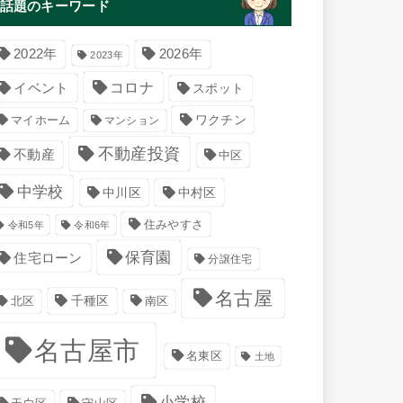
話題のキーワード
2022年
2026年
2023年
コロナ
イベント
スポット
マイホーム
ワクチン
マンション
不動産投資
不動産
中区
中学校
中川区
中村区
住みやすさ
令和5年
令和6年
保育園
住宅ローン
分譲住宅
名古屋
千種区
南区
北区
名古屋市
名東区
土地
小学校