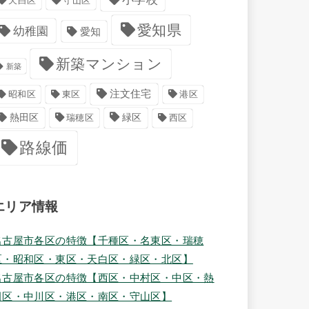
天白区
守山区
愛知県
幼稚園
愛知
新築マンション
新築
注文住宅
港区
昭和区
東区
緑区
熱田区
瑞穂区
西区
路線価
エリア情報
名古屋市各区の特徴【千種区・名東区・瑞穂
区・昭和区・東区・天白区・緑区・北区】
名古屋市各区の特徴【西区・中村区・中区・熱
田区・中川区・港区・南区・守山区】