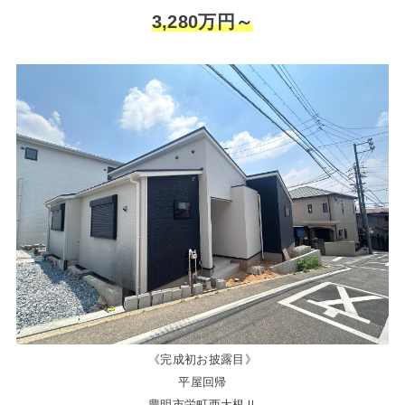
3,280万円～
《完成初お披露目》
平屋回帰
豊明市栄町西大根Ⅱ