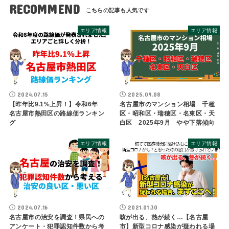
RECOMMEND
エリア情報
エリア情報
2024.07.15
2025.09.08
【昨年比9.1%上昇！】令和6年
名古屋市のマンション相場 千種
名古屋市熱田区の路線価ランキン
区・昭和区・瑞穂区・名東区・天
グ
白区 2025年9月 やや下落傾向
エリア情報
エリア情報
2024.07.16
2021.01.30
名古屋市の治安を調査！県民への
咳が出る、熱が続く…【名古屋
アンケート・犯罪認知件数から考
市】新型コロナ感染が疑われる場