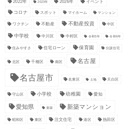
イベント
2022年
2026年
2023年
コロナ
スポット
マイホーム
マンション
不動産投資
不動産
ワクチン
中区
中学校
中川区
中村区
令和5年
令和6年
保育園
住宅ローン
住みやすさ
分譲住宅
名古屋
千種区
南区
北区
名古屋市
名東区
天白区
土地
小学校
幼稚園
愛知
守山区
愛知県
新築マンション
新築
注文住宅
港区
熱田区
昭和区
東区