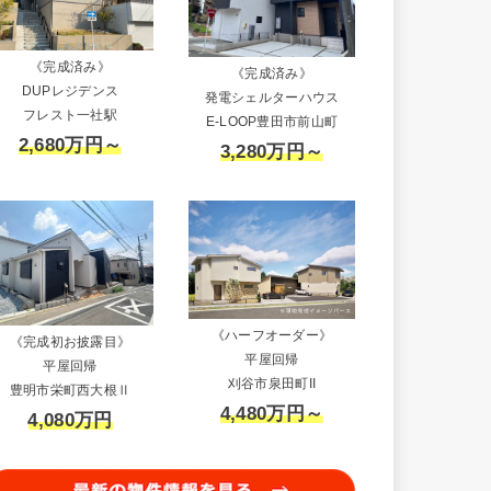
《完成済み》
《完成済み》
DUPレジデンス
発電シェルターハウス
フレスト一社駅
E-LOOP豊田市前山町
2,680万円～
3,280万円～
《ハーフオーダー》
《完成初お披露目》
平屋回帰
平屋回帰
刈谷市泉田町II
豊明市栄町西大根Ⅱ
4,480万円～
4,080万円