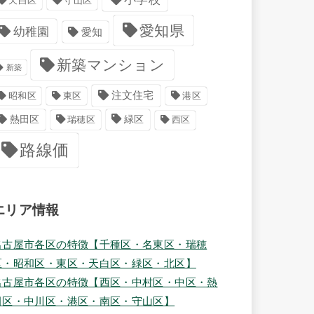
天白区
守山区
愛知県
幼稚園
愛知
新築マンション
新築
注文住宅
港区
昭和区
東区
緑区
熱田区
瑞穂区
西区
路線価
エリア情報
名古屋市各区の特徴【千種区・名東区・瑞穂
区・昭和区・東区・天白区・緑区・北区】
名古屋市各区の特徴【西区・中村区・中区・熱
田区・中川区・港区・南区・守山区】