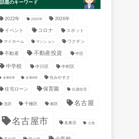
話題のキーワード
2022年
2026年
2023年
コロナ
イベント
スポット
マイホーム
ワクチン
マンション
不動産投資
不動産
中区
中学校
中川区
中村区
住みやすさ
令和5年
令和6年
保育園
住宅ローン
分譲住宅
名古屋
千種区
南区
北区
名古屋市
名東区
土地
小学校