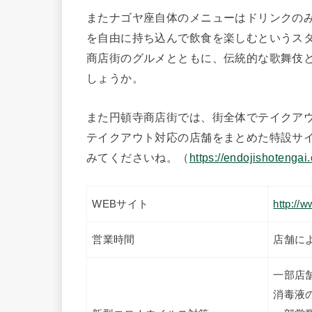
またナゴヤ座自体のメニューはドリンクの
を自由に持ち込んで飲食を楽しむというス
商店街のグルメとともに、伝統的な歌舞伎
しょうか。
また円頓寺商店街では、街全体でテイクア
テイクアウト対応の店舗をまとめた特設サ
みてくださいね。（
https://endojishotengai
WEBサイト
http://w
営業時間
店舗に
一部店
消毒液