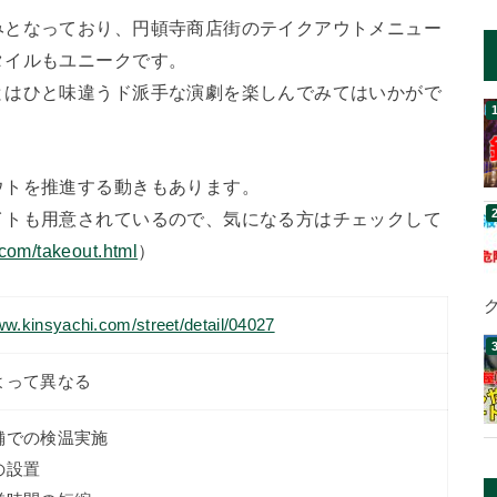
みとなっており、円頓寺商店街のテイクアウトメニュー
タイルもユニークです。
とはひと味違うド派手な演劇を楽しんでみてはいかがで
ウトを推進する動きもあります。
イトも用意されているので、気になる方はチェックして
.com/takeout.html
）
ww.kinsyachi.com/street/detail/04027
よって異なる
舗での検温実施
の設置