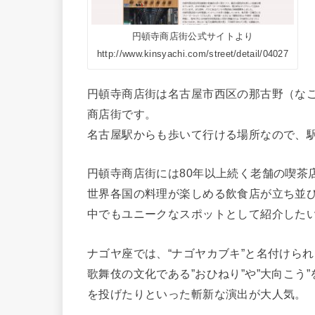
円頓寺商店街公式サイトより
http://www.kinsyachi.com/street/detail/04027
円頓寺商店街は名古屋市西区の那古野（な
商店街です。
名古屋駅からも歩いて行ける場所なので、
円頓寺商店街には80年以上続く老舗の喫茶
世界各国の料理が楽しめる飲食店が立ち並
中でもユニークなスポットとして紹介したい
ナゴヤ座では、“ナゴヤカブキ”と名付けら
歌舞伎の文化である”おひねり”や”大向こ
を投げたりといった斬新な演出が大人気。