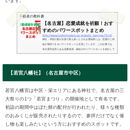
います。
不動産の教科書
【名古屋】恋愛成就を祈願！おす
すめのパワースポットまとめ
http://www.toshinjyuken.co.jp/aichi_nagoya/?p=6704
神社・寺院の数が全国で最も多いとされる愛知県には、恋愛のご利
益が期待できるパワースポットも充実しています。この記事では、
名古屋市近郊にある恋愛成就・縁結びのパワースポットを紹介して
いきます。パワースポットを巡る「恋の三社めぐり」のやり方等も
まとめ...
【若宮八幡社】（名古屋市中区）
若宮八幡宮は中区・栄エリアにある神社で、名古屋の三
大祭りの1つ「若宮まつり」の開催地として有名です。
初詣の期間中はぼた餅の配付が行われたり、様々な種類
のおみくじが販売されたりするので、参拝だけでなく催
し物も楽しみたいという方におすすめのスポットです。