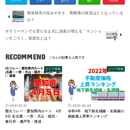
ツイート
シェア
はてブ
送る
Pocket
尾張旭市の住みやすさ、再開発の状況はどうなっている
の？
サラリーマンでも雪だるま式に資産が増える「マンショ
ンすごろく」投資法とは？
RECOMMEND
エリア情報
エリア情報
2021.03.31
2023.02.22
聖火リレー・愛知県内ルート 4月
令和4年 地下鉄名城線・名港線の
5日 名古屋・一宮・犬山・稲沢・
路線価上昇率ランキング
春日井・瀬戸市・清須