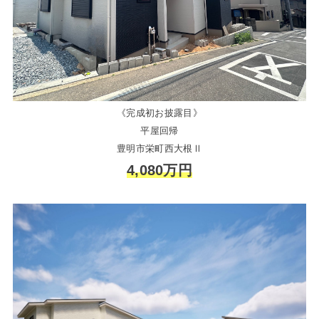
《完成初お披露目》
平屋回帰
豊明市栄町西大根Ⅱ
4,080万円