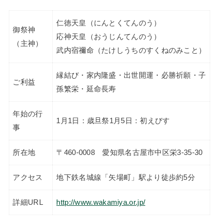
仁徳天皇（にんとくてんのう）
御祭神
応神天皇（おうじんてんのう）
（主神）
武内宿禰命（たけしうちのすくねのみこと）
縁結び・家内隆盛・出世開運・必勝祈願・子
ご利益
孫繁栄・延命長寿
年始の行
1月1日：歳旦祭1月5日：初えびす
事
所在地
〒460-0008 愛知県名古屋市中区栄3-35-30
アクセス
地下鉄名城線「矢場町」駅より徒歩約5分
詳細URL
http://www.wakamiya.or.jp/