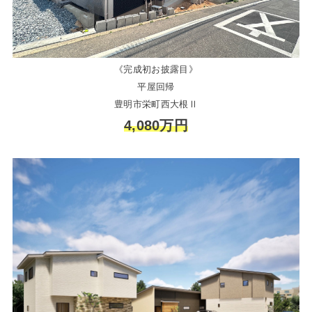
《完成初お披露目》
平屋回帰
豊明市栄町西大根Ⅱ
4,080万円