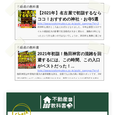
不動産の教科書
【2021年】名古屋で初詣するなら
ココ！おすすめの神社・お寺5選
http://www.toshinjyuken.co.jp/aichi_nagoya/?p=3830
2020年も残すところあとわずかとなりました。今年は新型コロナウ
イルス感染拡大の影響で生活様式が大きく変わり、激動の1年にな
ったという方も多いのではないでしょうか。2021年も無事に過ごせ
るよう、年の初めは神社・お寺で開運を祈願してみるのも良いかも
しれませ...
不動産の教科書
2021年初詣！熱田神宮の混雑を回
避するには、この時間、この入口
がベストだった！...
http://www.toshinjyuken.co.jp/aichi_nagoya/?p=4065
熱田神宮は中部地方最大の参拝者数を誇る、全国でも人気の高い初詣スポットです。202
1年の初詣シーズンも賑わいが予想されますが、新型コロナウイルスの感染拡大を踏ま
え、なるべく人の少ない時間帯で参拝したいという方も多いのではないでしょうか。そ
こでこの記事...