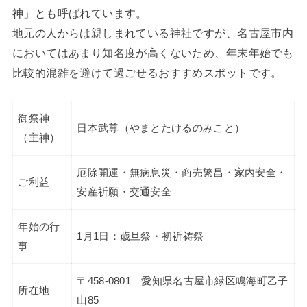
神」とも呼ばれています。
地元の人からは親しまれている神社ですが、名古屋市内
においてはあまり知名度が高くないため、年末年始でも
比較的混雑を避けて過ごせるおすすめスポットです。
御祭神
日本武尊（やまとたけるのみこと）
（主神）
厄除開運・無病息災・商売繁昌・家内安全・
ご利益
安産祈願・交通安全
年始の行
1月1日：歳旦祭・初祈祷祭
事
〒458-0801 愛知県名古屋市緑区鳴海町乙子
所在地
山85