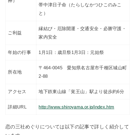
神）
帯中津日子命（たらしなかつひこのみこ
と）
縁結び・厄除開運・交通安全・必勝守護・
ご利益
家内安全
年始の行事
1月1日：歳旦祭1月3日：元始祭
〒464-0045 愛知県名古屋市千種区城山町
所在地
2-88
アクセス
地下鉄東山線「覚王山」駅より徒歩約6分
詳細URL
http://www.shiroyama.or.jp/index.htm
恋の三社めぐりについては以下の記事で詳しく紹介して