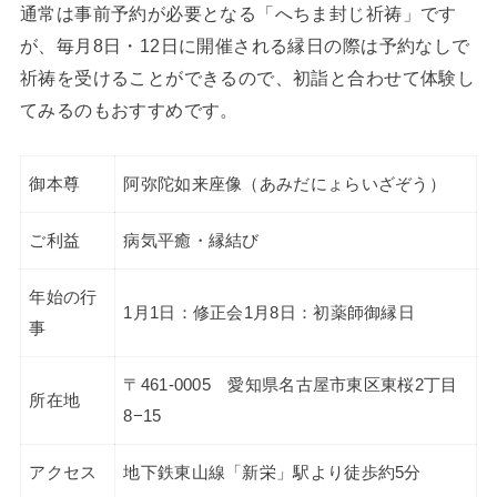
通常は事前予約が必要となる「へちま封じ祈祷」です
が、毎月8日・12日に開催される縁日の際は予約なしで
祈祷を受けることができるので、初詣と合わせて体験し
てみるのもおすすめです。
御本尊
阿弥陀如来座像（あみだにょらいざぞう）
ご利益
病気平癒・縁結び
年始の行
1月1日：修正会1月8日：初薬師御縁日
事
〒461-0005 愛知県名古屋市東区東桜2丁目
所在地
8−15
アクセス
地下鉄東山線「新栄」駅より徒歩約5分