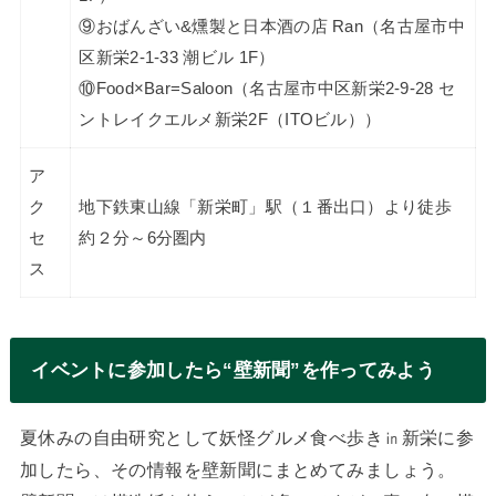
⑨おばんざい&燻製と日本酒の店 Ran（名古屋市中
区新栄2-1-33 潮ビル 1F）
⑩Food×Bar=Saloon（名古屋市中区新栄2-9-28 セ
ントレイクエルメ新栄2F（ITOビル））
ア
ク
地下鉄東山線「新栄町」駅（１番出口）より徒歩
セ
約２分～6分圏内
ス
イベントに参加したら“壁新聞”を作ってみよう
夏休みの自由研究として妖怪グルメ食べ歩き㏌新栄に参
加したら、その情報を壁新聞にまとめてみましょう。