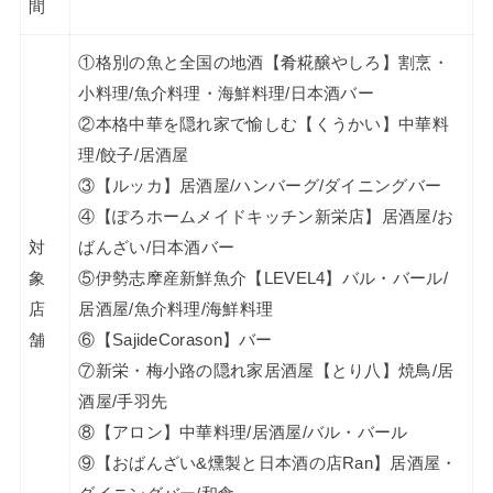
間
①格別の魚と全国の地酒【肴糀醸やしろ】割烹・
小料理/魚介料理・海鮮料理/日本酒バー
②本格中華を隠れ家で愉しむ【くうかい】中華料
理/餃子/居酒屋
③【ルッカ】居酒屋/ハンバーグ/ダイニングバー
④【ぽろホームメイドキッチン新栄店】居酒屋/お
対
ばんざい/日本酒バー
象
⑤伊勢志摩産新鮮魚介【LEVEL4】バル・バール/
店
居酒屋/魚介料理/海鮮料理
舗
⑥【SajideCorason】バー
⑦新栄・梅小路の隠れ家居酒屋【とり八】焼鳥/居
酒屋/手羽先
⑧【アロン】中華料理/居酒屋/バル・バール
⑨【おばんざい&燻製と日本酒の店Ran】居酒屋・