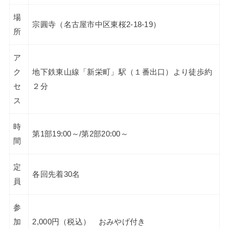
場
宗圓寺（名古屋市中区東桜2-18-19）
所
ア
ク
地下鉄東山線「新栄町」駅（１番出口）より徒歩約
セ
２分
ス
時
第1部19:00～/第2部20:00～
間
定
各回先着30名
員
参
加
2,000円（税込） おみやげ付き