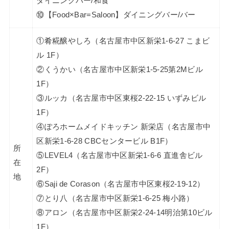
ダイニングバー/和食
⑩【Food×Bar=Saloon】ダイニングバー/バー
①肴糀醸やしろ（名古屋市中区新栄1-6-27 こまビ
ル 1F）
②くうかい（名古屋市中区新栄1-5-25第2Mビル
1F）
③ルッカ（名古屋市中区東桜2-22-15 いずみビル
1F）
④ぽろホームメイドキッチン 新栄店（名古屋市中
区新栄1-6-28 CBCセンタービル B1F）
所
⑤LEVEL4（名古屋市中区新栄1-6-6 直進舎ビル
在
2F）
地
⑥Saji de Corason（名古屋市中区東桜2-19-12）
⑦とり八（名古屋市中区新栄1-6-25 梅小路）
⑧アロン（名古屋市中区新栄2-24-14明治第10ビル
1F）