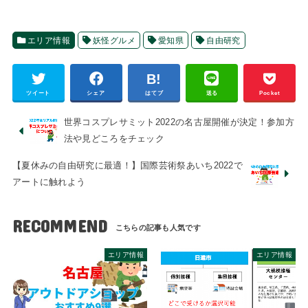
エリア情報
妖怪グルメ
愛知県
自由研究
ツイート
シェア
はてブ
送る
Pocket
世界コスプレサミット2022の名古屋開催が決定！参加方
法や見どころをチェック
【夏休みの自由研究に最適！】国際芸術祭あいち2022で
アートに触れよう
RECOMMEND
エリア情報
エリア情報