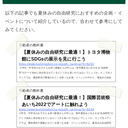
以下の記事でも夏休みの自由研究におすすめの企画・イ
ベントについて紹介しているので、合わせて参考にして
みてください。
不動産の教科書
【夏休みの自由研究に最適！】トヨタ博物
館にSDGsの展示を見に行こう
https://www.toshinjyuken.co.jp/aichi_nagoya/?p=6201
小学生・中学生のお子さんを持つ親御さんの中には、毎年夏休みに出される“自由研
究”のテーマ決めに頭を悩ませているという方も多いのではないでしょうか。そこで当メ
ディアでは、愛知県内で開催されている様々な企画・イベントの中から、夏休みの自由
研究に役...
不動産の教科書
【夏休みの自由研究に最適！】国際芸術祭
あいち2022でアートに触れよう
https://www.toshinjyuken.co.jp/aichi_nagoya/?p=6204
小学生・中学生のお子さんを持つ親御さんの中には、毎年夏休みに出される“自由研究”の
テーマ決めに頭を悩ませているという方も多いのではないでしょうか。そこで当メディ
アでは、愛知県内で開催されている様々な企画・イベントの中から、夏休みの自由研究
に役立ちそ...