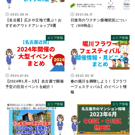
2023.08.14
2021.06.17
【名古屋】広さや立地で選ぶ！お
日進市のワクチン接種状況につい
すすめアウトドアショップ9選
て（6/6時点）
エリア情報
エリア情報
2024.01.04
2023.05.12
【2024年1月～3月】名古屋で開催
春の堀川を満喫しよう！【フラワ
予定の注目イベントを紹介！
ーフェスティバル】のイベント情
報
エリア情報
エリア情報