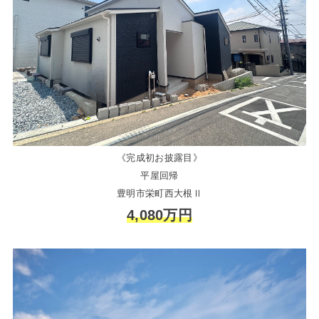
《完成初お披露目》
平屋回帰
豊明市栄町西大根Ⅱ
4,080万円