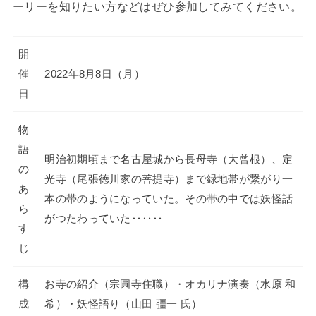
ーリーを知りたい方などはぜひ参加してみてください。
開
催
2022年8月8日（月）
日
物
語
明治初期頃まで名古屋城から長母寺（大曾根）、定
の
光寺（尾張徳川家の菩提寺）まで緑地帯が繋がり一
あ
本の帯のようになっていた。その帯の中では妖怪話
ら
がつたわっていた‥‥‥
す
じ
構
お寺の紹介（宗圓寺住職）・オカリナ演奏（水原 和
成
希）・妖怪語り（山田 彊一 氏）