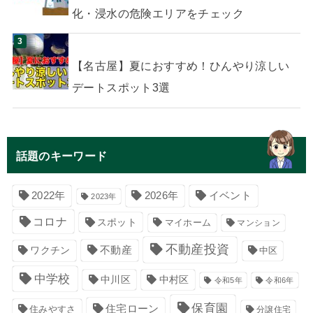
化・浸水の危険エリアをチェック
【名古屋】夏におすすめ！ひんやり涼しい
デートスポット3選
話題のキーワード
イベント
2022年
2026年
2023年
コロナ
スポット
マイホーム
マンション
不動産投資
不動産
ワクチン
中区
中学校
中川区
中村区
令和5年
令和6年
保育園
住宅ローン
住みやすさ
分譲住宅