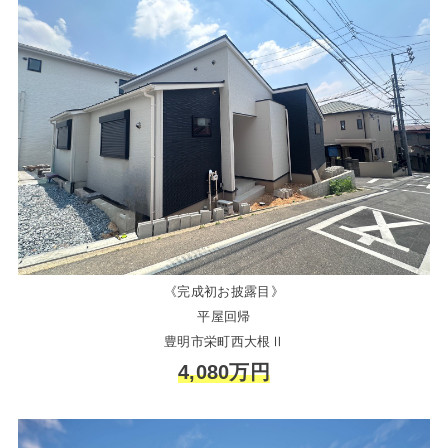
《完成初お披露目》
平屋回帰
豊明市栄町西大根Ⅱ
4,080万円