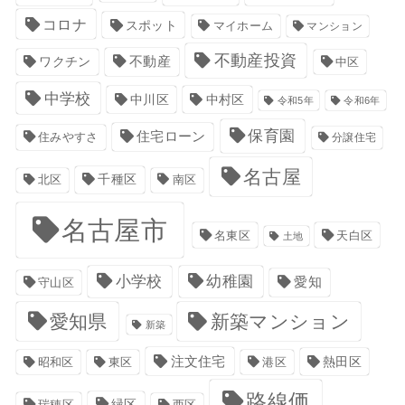
コロナ
スポット
マイホーム
マンション
不動産投資
不動産
ワクチン
中区
中学校
中川区
中村区
令和5年
令和6年
保育園
住宅ローン
住みやすさ
分譲住宅
名古屋
千種区
南区
北区
名古屋市
名東区
天白区
土地
小学校
幼稚園
愛知
守山区
愛知県
新築マンション
新築
注文住宅
港区
熱田区
昭和区
東区
路線価
緑区
瑞穂区
西区