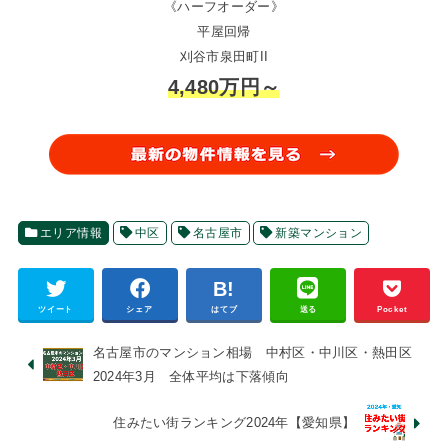
《ハーフオーダー》
平屋回帰
刈谷市泉田町II
4,480万円～
エリア情報
中区
名古屋市
新築マンション
ツイート
シェア
はてブ
送る
Pocket
名古屋市のマンション相場 中村区・中川区・熱田区
2024年3月 全体平均は下落傾向
住みたい街ランキング2024年【愛知県】