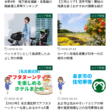
令和4年 地下鉄名城線・名港線の
【三河エリア】見学可能！愛知の
路線価上昇率ランキング
地酒を扱うおすすめの酒蔵を紹介
エリア情報
エリア情報
2018.10.04
2018.09.28
ベットタウンとして急成長したみ
カーテン生地生産量が日本一の江
よし市の特徴
南市の特徴
エリア情報
エリア情報
2023.10.10
2022.02.04
【2023年】名古屋近郊でアフタヌ
あま市は住みやすい？エリアの特
ーンティーを楽しめるホテル5選
徴や賃貸相場などの住宅事情を紹