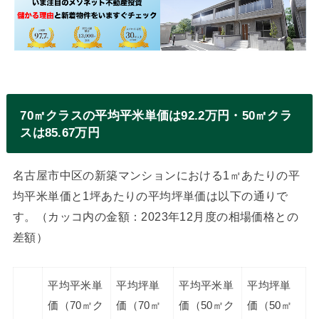
70㎡クラスの平均平米単価は92.2万円・50㎡クラ
スは85.67万円
名古屋市中区の新築マンションにおける1㎡あたりの平
均平米単価と1坪あたりの平均坪単価は以下の通りで
す。（カッコ内の金額：2023年12月度の相場価格との
差額）
平均平米単
平均坪単
平均平米単
平均坪単
価（70㎡ク
価（70㎡
価（50㎡ク
価（50㎡