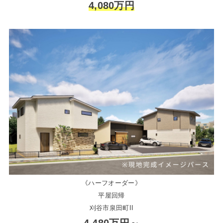
4,080万円
《ハーフオーダー》
平屋回帰
刈谷市泉田町II
4,480万円～