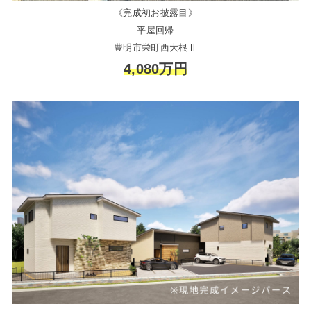
《完成初お披露目》
平屋回帰
豊明市栄町西大根Ⅱ
4,080万円