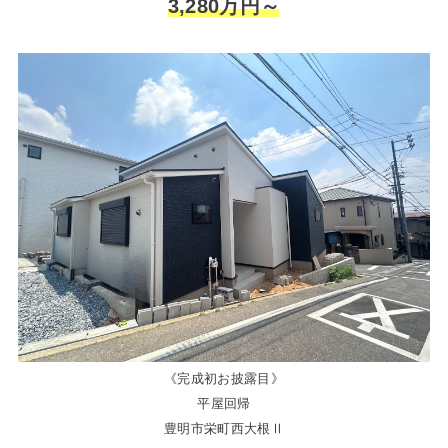
3,280万円～
《完成初お披露目》
平屋回帰
豊明市栄町西大根Ⅱ