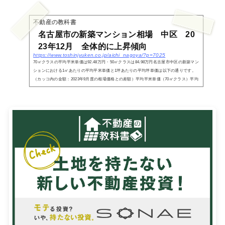
不動産の教科書
名古屋市の新築マンション相場 中区 20
23年12月 全体的に上昇傾向
https://www.toshinjyuken.co.jp/aichi_nagoya/?p=7025
70㎡クラスの平均平米単価は92.48万円・50㎡クラスは84.98万円名古屋市中区の新築マン
ションにおける1㎡あたりの平均平米単価と1坪あたりの平均坪単価は以下の通りです。
（カッコ内の金額：2023年9月度の相場価格との差額）平均平米単価（70㎡クラス）平均
坪単価（70...