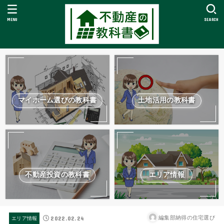
MENU
SEARCH
マイホーム選びの教科書
土地活用の教科書
不動産投資の教科書
エリア情報
2022.02.24
編集部納得の住宅選び
エリア情報