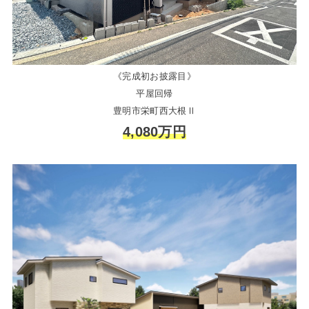
《完成初お披露目》
平屋回帰
豊明市栄町西大根Ⅱ
4,080万円