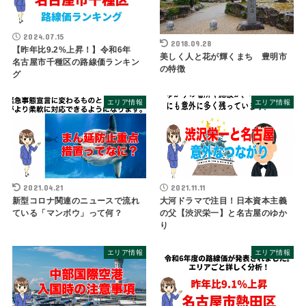
2024.07.15
2018.09.28
【昨年比9.2%上昇！】令和6年
美しく人と花が輝くまち 豊明市
名古屋市千種区の路線価ランキン
の特徴
グ
エリア情報
エリア情報
2021.04.21
2021.11.11
新型コロナ関連のニュースで流れ
大河ドラマで注目！日本資本主義
ている「マンボウ」って何？
の父【渋沢栄一】と名古屋のゆか
り
エリア情報
エリア情報