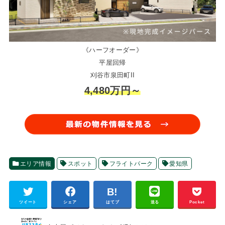
《ハーフオーダー》
平屋回帰
刈谷市泉田町II
4,480万円～
エリア情報
スポット
フライトパーク
愛知県
ツイート
シェア
はてブ
送る
Pocket