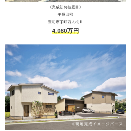
《完成初お披露目》
平屋回帰
豊明市栄町西大根Ⅱ
4,080万円