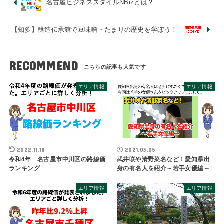
名古屋ビジネススタイルNBizとは？
【知多】醸造伝承館で豆味噌・たまりの歴史を学ぼう！
RECOMMEND
エリア情報
エリア情報
2022.11.18
2021.03.05
令和4年 名古屋市中川区の路線価
武井咲や清野菜名など！愛知県出
ランキング
身の有名人を紹介～若手女優編～
エリア情報
エリア情報