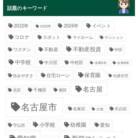
話題のキーワード
イベント
2022年
2026年
2023年
コロナ
スポット
マイホーム
マンション
不動産投資
不動産
ワクチン
中区
中学校
中川区
中村区
令和5年
令和6年
保育園
住宅ローン
住みやすさ
分譲住宅
名古屋
千種区
南区
北区
名古屋市
名東区
天白区
土地
小学校
幼稚園
愛知
守山区