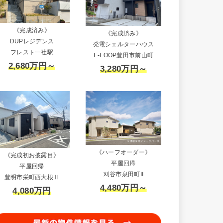
《完成済み》
《完成済み》
DUPレジデンス
発電シェルターハウス
フレスト一社駅
E-LOOP豊田市前山町
2,680万円～
3,280万円～
《ハーフオーダー》
《完成初お披露目》
平屋回帰
平屋回帰
刈谷市泉田町II
豊明市栄町西大根Ⅱ
4,480万円～
4,080万円