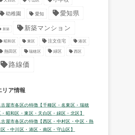
天白区
守山区
愛知県
幼稚園
愛知
新築マンション
新築
注文住宅
港区
昭和区
東区
緑区
熱田区
瑞穂区
西区
路線価
エリア情報
名古屋市各区の特徴【千種区・名東区・瑞穂
区・昭和区・東区・天白区・緑区・北区】
名古屋市各区の特徴【西区・中村区・中区・熱
田区・中川区・港区・南区・守山区】