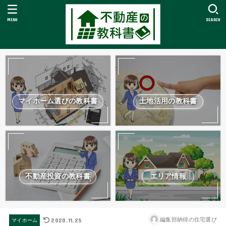
MENU
SEARCH
マイホーム選びの教科書
土地活用の教科書
不動産投資の教科書
エリア情報
2020.11.25
編集部納得の住宅選び
マイホーム