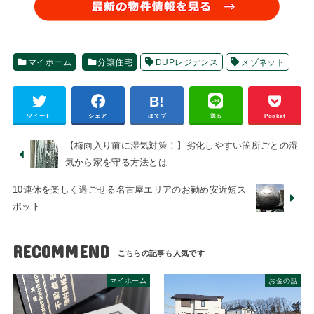
マイホーム
分譲住宅
DUPレジデンス
メゾネット
ツイート
シェア
はてブ
送る
Pocket
【梅雨入り前に湿気対策！】劣化しやすい箇所ごとの湿
気から家を守る方法とは
10連休を楽しく過ごせる名古屋エリアのお勧め安近短ス
ポット
RECOMMEND
マイホーム
お金の話