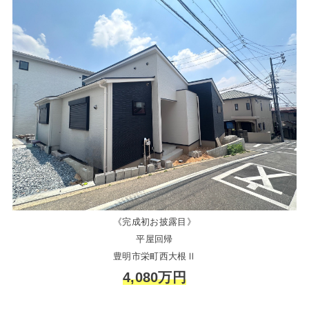
《完成初お披露目》
平屋回帰
豊明市栄町西大根Ⅱ
4,080万円