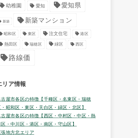
愛知県
幼稚園
愛知
新築マンション
新築
注文住宅
港区
昭和区
東区
緑区
熱田区
瑞穂区
西区
路線価
エリア情報
名古屋市各区の特徴【千種区・名東区・瑞穂
区・昭和区・東区・天白区・緑区・北区】
名古屋市各区の特徴【西区・中村区・中区・熱
田区・中川区・港区・南区・守山区】
尾張地方北エリア