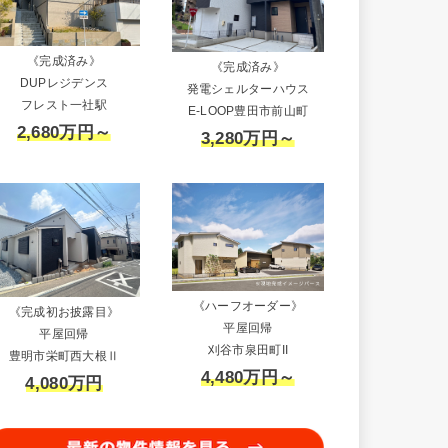
《完成済み》
《完成済み》
DUPレジデンス
発電シェルターハウス
フレスト一社駅
E-LOOP豊田市前山町
2,680万円～
3,280万円～
《ハーフオーダー》
《完成初お披露目》
平屋回帰
平屋回帰
刈谷市泉田町II
豊明市栄町西大根Ⅱ
4,480万円～
4,080万円