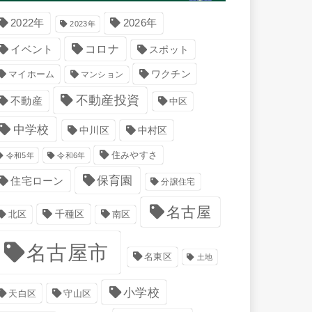
2022年
2026年
2023年
コロナ
イベント
スポット
マイホーム
ワクチン
マンション
不動産投資
不動産
中区
中学校
中川区
中村区
住みやすさ
令和5年
令和6年
保育園
住宅ローン
分譲住宅
名古屋
千種区
南区
北区
名古屋市
名東区
土地
小学校
天白区
守山区