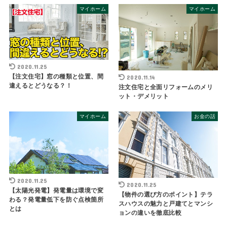
マイホーム
マイホーム
2020.11.25
【注文住宅】窓の種類と位置、間
2020.11.14
違えるとどうなる？！
注文住宅と全面リフォームのメリ
ット・デメリット
マイホーム
お金の話
2020.11.25
2020.11.25
【太陽光発電】発電量は環境で変
【物件の選び方のポイント】テラ
わる？発電量低下を防ぐ点検箇所
スハウスの魅力と戸建てとマンシ
とは
ョンの違いを徹底比較