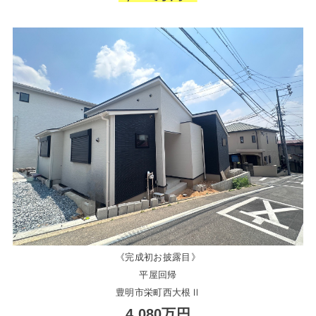
《完成初お披露目》
平屋回帰
豊明市栄町西大根Ⅱ
4,080万円