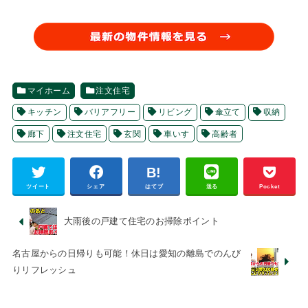
マイホーム
注文住宅
キッチン
バリアフリー
リビング
傘立て
収納
廊下
注文住宅
玄関
車いす
高齢者
ツイート
シェア
はてブ
送る
Pocket
大雨後の戸建て住宅のお掃除ポイント
名古屋からの日帰りも可能！休日は愛知の離島でのんび
りリフレッシュ