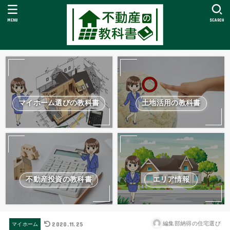
MENU
SEARCH
マイホーム選びの教科書
土地活用の教科書
不動産投資の教科書
エリア情報
2020.11.25
編集部納得の住宅選び
マイホーム