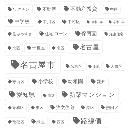
不動産投資
不動産
ワクチン
中区
中学校
中川区
中村区
令和5年
令和6年
保育園
住宅ローン
住みやすさ
分譲住宅
名古屋
千種区
南区
北区
名古屋市
名東区
天白区
土地
小学校
幼稚園
愛知
守山区
愛知県
新築マンション
新築
注文住宅
港区
熱田区
昭和区
東区
路線価
緑区
瑞穂区
西区