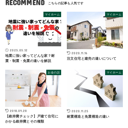
RECOMMEND
マイホーム
マイホーム
2025.05.12
2020.11.16
地震に強い家ってどんな家？耐
注文住宅と建売の違いについて
震・制震・免震の違いを解説
お金の話
マイホーム
2018.09.28
2020.11.25
【維持費チェック】戸建て住宅に
耐震構造と免震構造の違い
かかる維持費とその種類