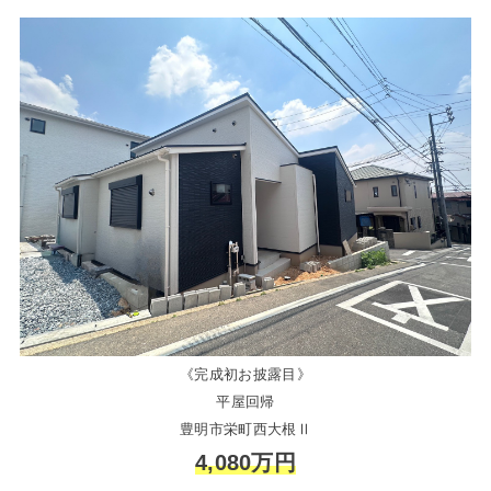
《完成初お披露目》
平屋回帰
豊明市栄町西大根Ⅱ
4,080万円