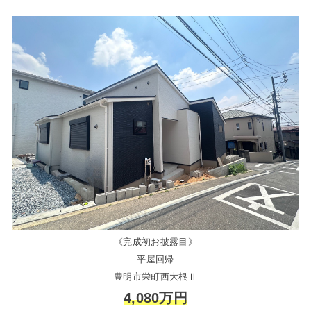
《完成初お披露目》
平屋回帰
豊明市栄町西大根Ⅱ
4,080万円