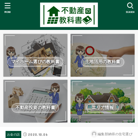
MENU
SEARCH
マイホーム選びの教科書
土地活用の教科書
不動産投資の教科書
エリア情報
2020.10.06
編集部納得の住宅選び
お金の話