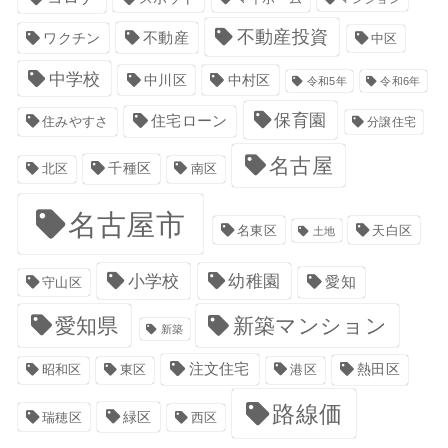
不動産投資
不動産
ワクチン
中区
中学校
中川区
中村区
令和5年
令和6年
保育園
住宅ローン
住みやすさ
分譲住宅
名古屋
千種区
南区
北区
名古屋市
名東区
天白区
土地
小学校
幼稚園
愛知
守山区
愛知県
新築マンション
新築
注文住宅
港区
熱田区
昭和区
東区
路線価
緑区
瑞穂区
西区