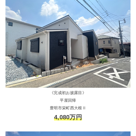
《完成初お披露目》
平屋回帰
豊明市栄町西大根Ⅱ
4,080万円