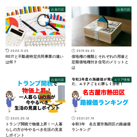
お金の話
お金の話
2019.06.25
2020.11.25
借地権の種類とそれぞれの用途と
REITと不動産特定共同事業の違い
定期借地権付き住宅のメリットと
は何？
は
お金の話
エリア情報
2025.05.12
2021.07.19
トランプ関税で物価上昇！一人暮
令和3年 名古屋市熱田区の路線価
らしの方が今やるべき生活の見直
ランキング
しポイント