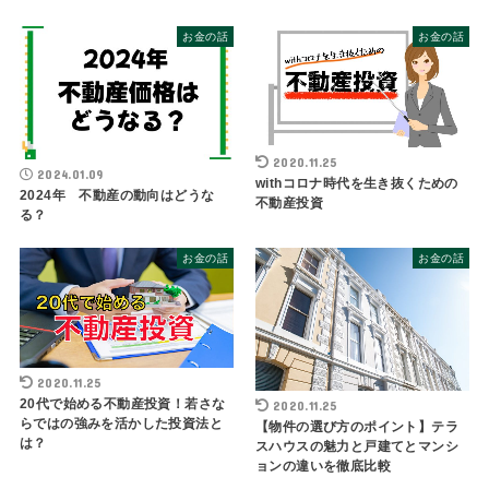
お金の話
お金の話
2020.11.25
2024.01.09
withコロナ時代を生き抜くための
2024年 不動産の動向はどうな
不動産投資
る？
お金の話
お金の話
2020.11.25
20代で始める不動産投資！若さな
2020.11.25
らではの強みを活かした投資法と
【物件の選び方のポイント】テラ
は？
スハウスの魅力と戸建てとマンシ
ョンの違いを徹底比較