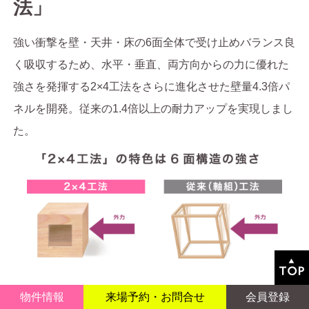
法」
強い衝撃を壁・天井・床の6面全体で受け止めバランス良
く吸収するため、水平・垂直、両方向からの力に優れた
強さを発揮する2×4工法をさらに進化させた壁量4.3倍パ
ネルを開発。
従来の1.4倍以上の耐力アップを実現しまし
た。
物件情報
来場予約
・
お問合せ
会員登録