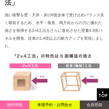
法」
強い衝撃を壁・天井・床の6面全体で受け止めバランス良
く吸収するため、水平・垂直、両方向からの力に優れた
強さを発揮する2×4工法をさらに進化させた壁量4.3倍パ
ネルを開発。
従来の1.4倍以上の耐力アップを実現しまし
た。
物件情報
来場予約
・
お問合せ
会員登録