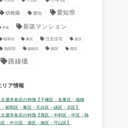
天白区
守山区
愛知県
幼稚園
愛知
新築マンション
新築
注文住宅
港区
昭和区
東区
緑区
熱田区
瑞穂区
西区
路線価
エリア情報
名古屋市各区の特徴【千種区・名東区・瑞穂
区・昭和区・東区・天白区・緑区・北区】
名古屋市各区の特徴【西区・中村区・中区・熱
田区・中川区・港区・南区・守山区】