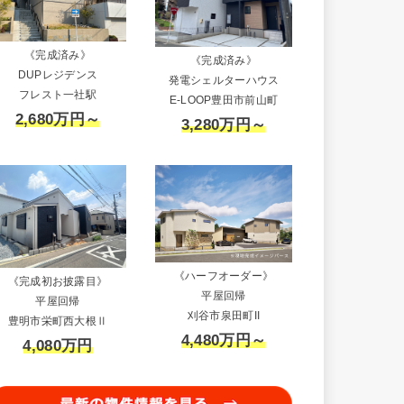
《完成済み》
《完成済み》
DUPレジデンス
発電シェルターハウス
フレスト一社駅
E-LOOP豊田市前山町
2,680万円～
3,280万円～
《ハーフオーダー》
《完成初お披露目》
平屋回帰
平屋回帰
刈谷市泉田町II
豊明市栄町西大根Ⅱ
4,480万円～
4,080万円