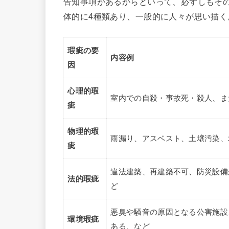
告知事項があるからといって、必ずしもそ
体的に4種類あり、一般的に人々が思い描
瑕疵の要
内容例
因
心理的瑕
室内での自殺・事故死・殺人、ま
疵
物理的瑕
雨漏り、アスベスト、土壌汚染、
疵
違法建築、再建築不可、防災設備
法的瑕疵
ど
悪臭や騒音の原因となる公害施設
環境瑕疵
ある、など