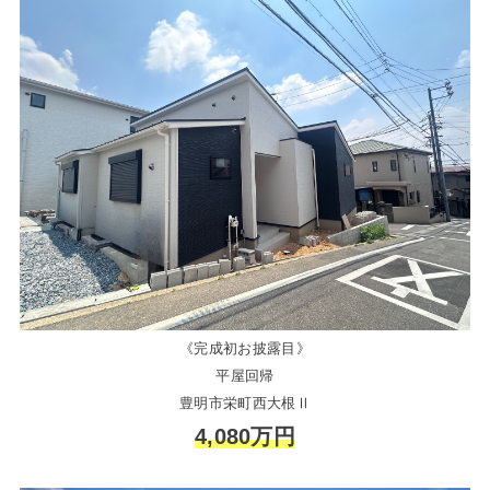
《完成初お披露目》
平屋回帰
豊明市栄町西大根Ⅱ
4,080万円