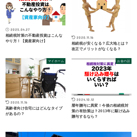
2025.04.27
相続税対策の不動産投資はこんな
2020.11.16
やり方！【資産家向け】
相続税が安くなる？広大地とは？
改正でメリットがなくなる？
マイホーム
お金の話
2024.10.12
2020.11.16
暦年贈与に異変！今後の相続税対
高齢者向け住宅にはどんなタイプ
策の有効策は？2013年に駆け込み
があるの？
贈与するなら？