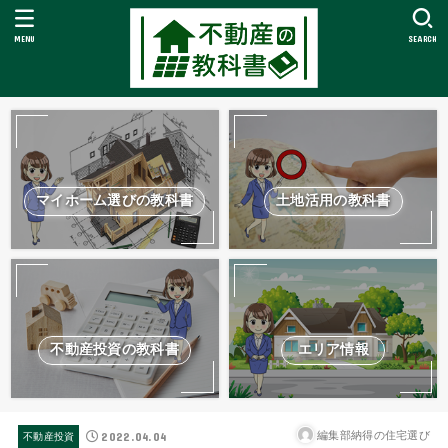
MENU
SEARCH
マイホーム選びの教科書
土地活用の教科書
不動産投資の教科書
エリア情報
2022.04.04
編集部納得の住宅選び
不動産投資