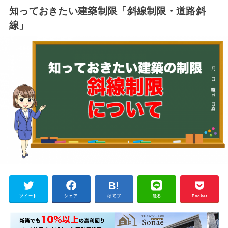
知っておきたい建築制限「斜線制限・道路斜
線」
ツイート
シェア
はてブ
送る
Pocket