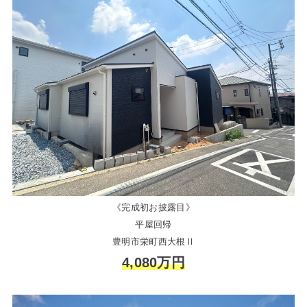
《完成初お披露目》
平屋回帰
豊明市栄町西大根Ⅱ
4,080万円