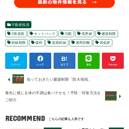
不動産投資
2面道路
セットバック
勾配
境界線
建築制限
斜線制限
緩和
道路斜線
適用距離
高低差
ツイート
シェア
はてブ
送る
Pocket
知っておきたい建築制限「防火地域」
春先に感じる体の不調は春バテかも！予防・対策方法を
ご紹介
RECOMMEND