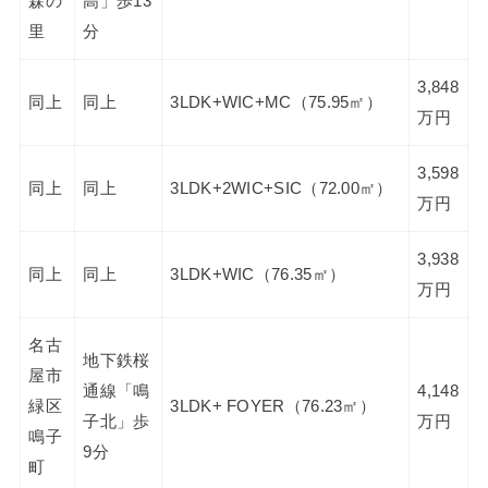
森の
高」歩13
里
分
3,848
同上
同上
3LDK+WIC+MC（75.95㎡）
万円
3,598
同上
同上
3LDK+2WIC+SIC（72.00㎡）
万円
3,938
同上
同上
3LDK+WIC（76.35㎡）
万円
名古
地下鉄桜
屋市
通線「鳴
4,148
緑区
3LDK+ FOYER（76.23㎡）
子北」歩
万円
鳴子
9分
町