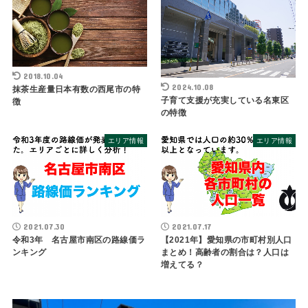
2018.10.04
2024.10.08
抹茶生産量日本有数の西尾市の特
子育て支援が充実している名東区
徴
の特徴
エリア情報
エリア情報
2021.07.30
2021.07.17
令和3年 名古屋市南区の路線価ラ
【2021年】愛知県の市町村別人口
ンキング
まとめ！高齢者の割合は？人口は
増えてる？