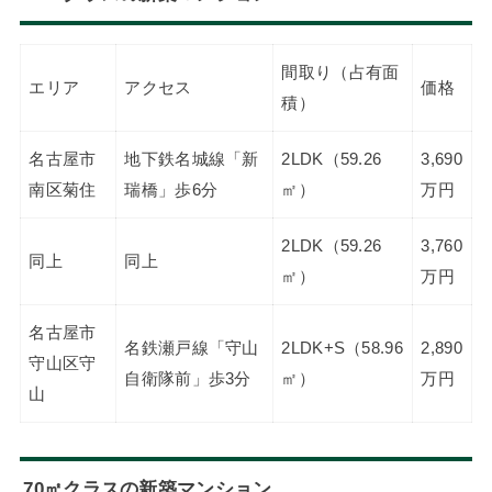
間取り（占有面
エリア
アクセス
価格
積）
名古屋市
地下鉄名城線「新
2LDK（59.26
3,690
南区菊住
瑞橋」歩6分
㎡）
万円
2LDK（59.26
3,760
同上
同上
㎡）
万円
名古屋市
名鉄瀬戸線「守山
2LDK+S（58.96
2,890
守山区守
自衛隊前」歩3分
㎡）
万円
山
70㎡クラスの新築マンション