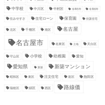
中学校
中川区
中村区
令和5年
令和6年
保育園
住宅ローン
住みやすさ
分譲住宅
名古屋
千種区
南区
北区
名古屋市
名東区
天白区
土地
小学校
幼稚園
愛知
守山区
愛知県
新築マンション
新築
注文住宅
港区
熱田区
昭和区
東区
路線価
緑区
瑞穂区
西区