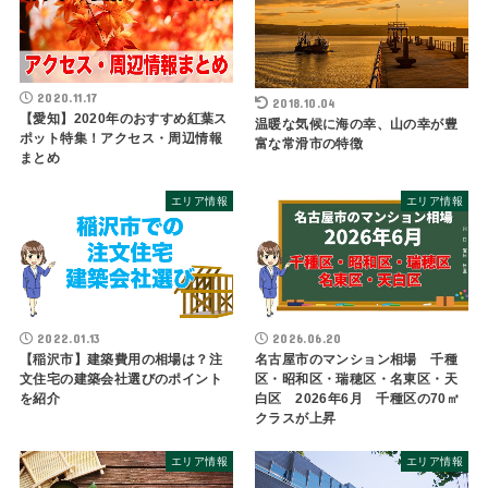
2020.11.17
2018.10.04
【愛知】2020年のおすすめ紅葉ス
温暖な気候に海の幸、山の幸が豊
ポット特集！アクセス・周辺情報
富な常滑市の特徴
まとめ
エリア情報
エリア情報
2022.01.13
2026.06.20
【稲沢市】建築費用の相場は？注
名古屋市のマンション相場 千種
文住宅の建築会社選びのポイント
区・昭和区・瑞穂区・名東区・天
を紹介
白区 2026年6月 千種区の70㎡
クラスが上昇
エリア情報
エリア情報