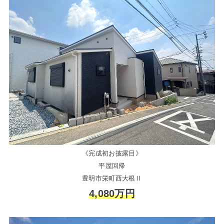
《完成初お披露目》
平屋回帰
豊明市栄町西大根Ⅱ
4,080万円