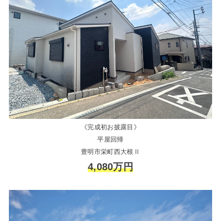
《完成初お披露目》
平屋回帰
豊明市栄町西大根Ⅱ
4,080万円