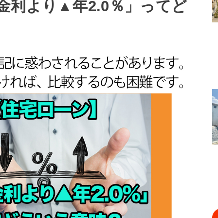
金利より▲年2.0％」ってど