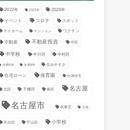
2022年
2026年
2023年
コロナ
イベント
スポット
マイホーム
ワクチン
マンション
不動産投資
不動産
中区
中学校
中川区
中村区
住みやすさ
令和5年
令和6年
保育園
住宅ローン
分譲住宅
名古屋
千種区
南区
北区
名古屋市
名東区
土地
小学校
天白区
守山区