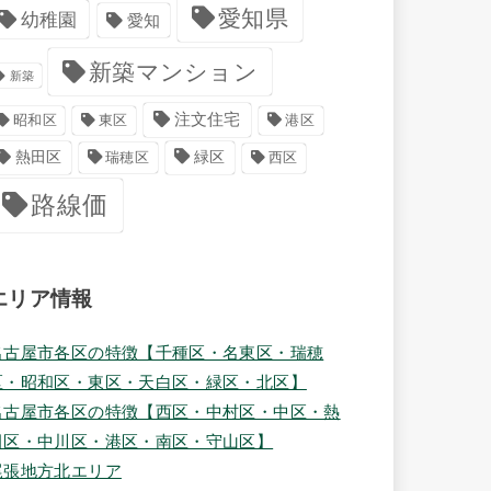
愛知県
幼稚園
愛知
新築マンション
新築
注文住宅
港区
昭和区
東区
緑区
熱田区
瑞穂区
西区
路線価
エリア情報
名古屋市各区の特徴【千種区・名東区・瑞穂
区・昭和区・東区・天白区・緑区・北区】
名古屋市各区の特徴【西区・中村区・中区・熱
田区・中川区・港区・南区・守山区】
尾張地方北エリア