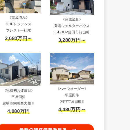
《完成済み》
《完成済み》
DUPレジデンス
発電シェルターハウス
フレスト一社駅
E-LOOP豊田市前山町
2,680万円～
3,280万円～
《ハーフオーダー》
《完成初お披露目》
平屋回帰
平屋回帰
刈谷市泉田町II
豊明市栄町西大根Ⅱ
4,480万円～
4,080万円