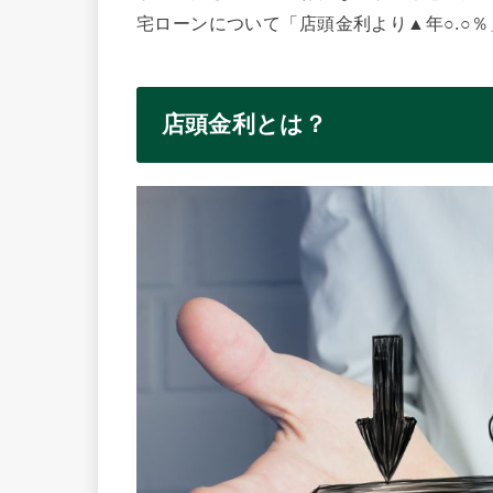
宅ローンについて「店頭金利より▲年○.○
店頭金利とは？