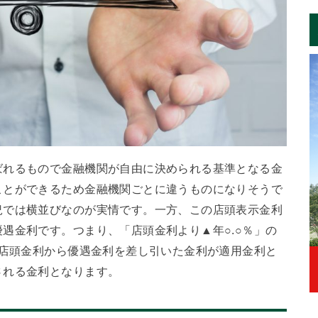
ばれるもので金融機関が自由に決められる基準となる金
ことができるため金融機関ごとに違うものになりそうで
況では横並びなのが実情です。一方、この店頭表示金利
遇金利です。つまり、「店頭金利より▲年○.○％」の
て店頭金利から優遇金利を差し引いた金利が適用金利と
される金利となります。