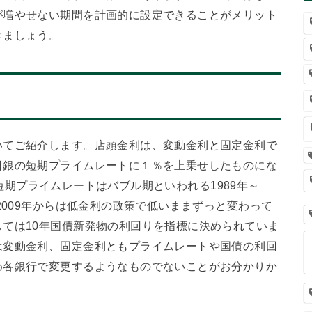
が増やせない期間を計画的に設定できることがメリット
きましょう。
いてご紹介します。店頭金利は、変動金利と固定金利で
日銀の短期プライムレートに１％を上乗せしたものにな
す。短期プライムレートはバブル期といわれる1989年～
2009年からは低金利の政策で低いままずっと変わって
ては10年国債新発物の利回りを指標に決められていま
は変動金利、固定金利ともプライムレートや国債の利回
め各銀行で変更するようなものでないことがお分かりか